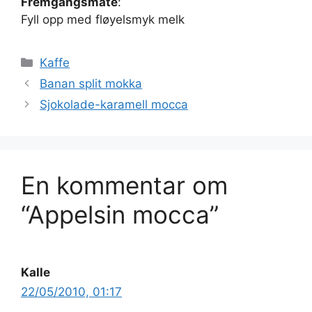
Fremgangsmåte
:
Fyll opp med fløyelsmyk melk
Kategorier
Kaffe
Banan split mokka
Sjokolade-karamell mocca
En kommentar om
“Appelsin mocca”
Kalle
22/05/2010, 01:17