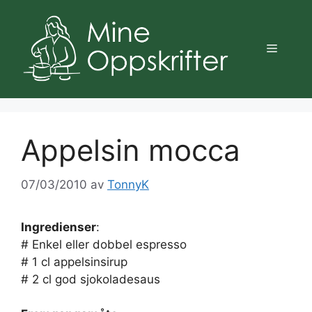
Hopp
til
innhold
Meny
Appelsin mocca
07/03/2010
av
TonnyK
Ingredienser
:
# Enkel eller dobbel espresso
# 1 cl appelsinsirup
# 2 cl god sjokoladesaus