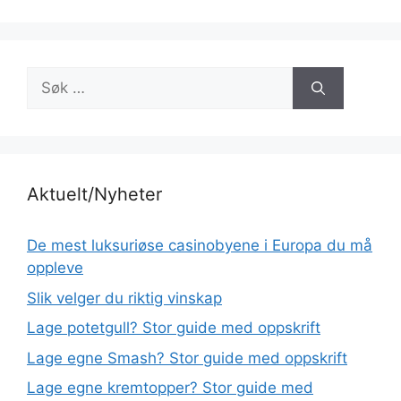
Søk
etter:
Aktuelt/Nyheter
De mest luksuriøse casinobyene i Europa du må
oppleve
Slik velger du riktig vinskap
Lage potetgull? Stor guide med oppskrift
Lage egne Smash? Stor guide med oppskrift
Lage egne kremtopper? Stor guide med