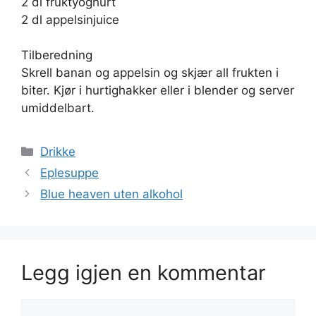
2 dl fruktyoghurt
2 dl appelsinjuice
Tilberedning
Skrell banan og appelsin og skjær all frukten i
biter. Kjør i hurtighakker eller i blender og server
umiddelbart.
Kategorier
Drikke
Eplesuppe
Blue heaven uten alkohol
Legg igjen en kommentar
Kommentar