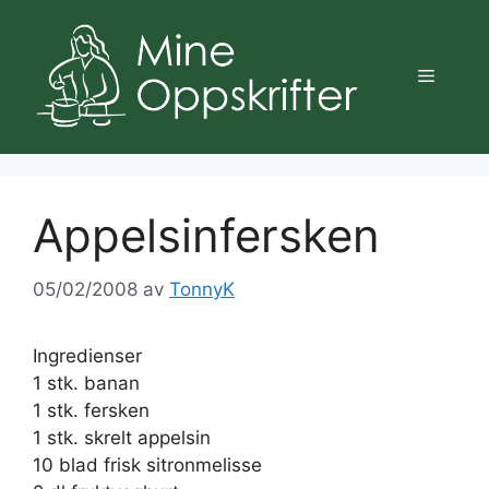
Hopp
til
innhold
Meny
Appelsinfersken
05/02/2008
av
TonnyK
Ingredienser
1 stk. banan
1 stk. fersken
1 stk. skrelt appelsin
10 blad frisk sitronmelisse