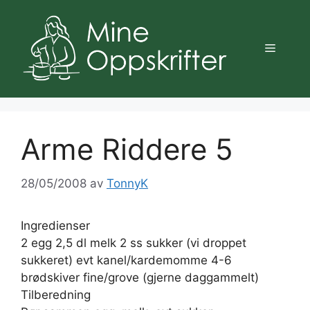
Hopp
til
innhold
Meny
Arme Riddere 5
28/05/2008
av
TonnyK
Ingredienser
2 egg 2,5 dl melk 2 ss sukker (vi droppet
sukkeret) evt kanel/kardemomme 4-6
brødskiver fine/grove (gjerne daggammelt)
Tilberedning