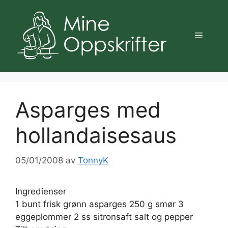
Hopp
til
innhold
Meny
Asparges med
hollandaisesaus
05/01/2008
av
TonnyK
Ingredienser
1 bunt frisk grønn asparges 250 g smør 3
eggeplommer 2 ss sitronsaft salt og pepper