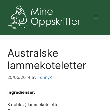
Hopp
til
innhold
Meny
Australske
lammekoteletter
20/05/2014
av
TonnyK
Ingredienser
:
8 doble÷) lammekoteletter