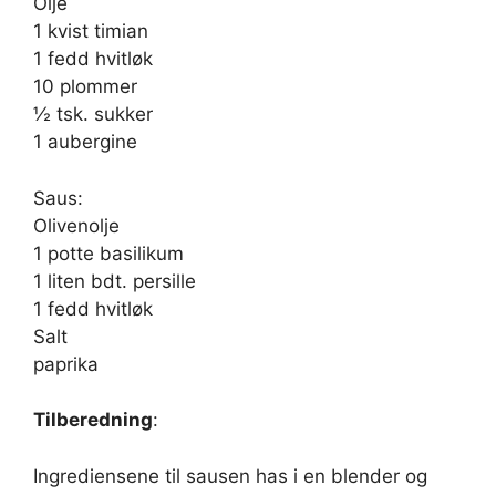
Olje
1 kvist timian
1 fedd hvitløk
10 plommer
½ tsk. sukker
1 aubergine
Saus:
Olivenolje
1 potte basilikum
1 liten bdt. persille
1 fedd hvitløk
Salt
paprika
Tilberedning
:
Ingrediensene til sausen has i en blender og