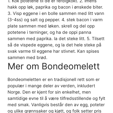
1. Kok potetene til de er ferdigkokt. 2. Imens
hakk opp løk, paprika og bacon i ønskede biter.
3. Visp eggene i en bolle sammen med litt vann
(3-4ss) og salt og pepper. 4. stek bacon i varm
plate sammen med løken. skrell og del opp
potetene i terninger, og ha de oppi panna
sammen med paprika. la det steke litt. 5. Tilsett
så de vispede eggene, og la det hele steke på
svak varme til eggene har stivnet. Kan spises
sammen med brød.
Mer om Bondeomelett
Bondeomeletten er en tradisjonell rett som er
populær i mange deler av verden, inkludert
Norge. Den er kjent for sin enkelhet, men
samtidige evne til å være tilfredsstillende og fylt
med smak. Vanligvis består den av egg, poteter
og ulike grønnsaker og kjøtt, og folk setter pris