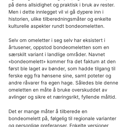
på dens allsidighet og praktisk i bruk av rester.
Men i dette innlegget vil vi gå dypere inn i
historien, ulike tilberedningsmåter og enkelte
kulturelle aspekter rundt bondeomeletten.
Selv om omeletter i seg selv har eksistert i
årtusener, oppstod bondeomeletten som en
særskilt variant i landlige områder. Navnet
«bondeomelett» kommer fra det faktum at den
først ble laget av bønder, som hadde tilgang til
ferske egg fra hønsene sine, samt poteter og
andre råvarer fra egen hage. Således ble denne
omeletten en måte å bruke overskuddet av
avlinger og sikre et næringsrikt, fyllende måltid.
Det er mange måter å tilberede en
bondeomelett på, følgelig til regionale varianter
og personlige preferanser. Enkelte versjoner