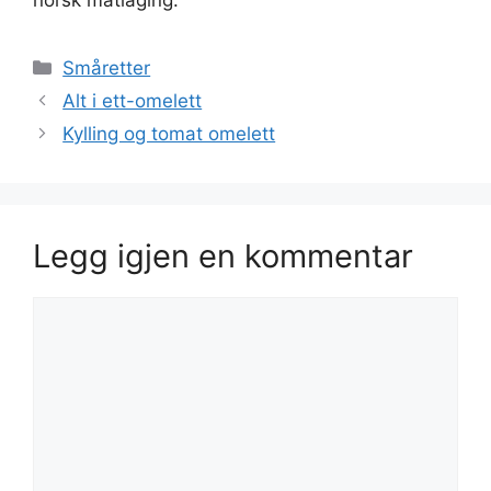
norsk matlaging.
Kategorier
Småretter
Alt i ett-omelett
Kylling og tomat omelett
Legg igjen en kommentar
Kommentar