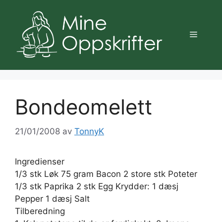
Hopp
til
innhold
Meny
Bondeomelett
21/01/2008
av
TonnyK
Ingredienser
1/3 stk Løk 75 gram Bacon 2 store stk Poteter
1/3 stk Paprika 2 stk Egg Krydder: 1 dæsj
Pepper 1 dæsj Salt
Tilberedning