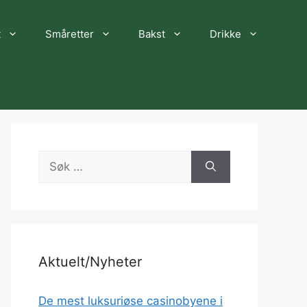
t
Småretter
Bakst
Drikke
Søk
etter:
Aktuelt/Nyheter
De mest luksuriøse casinobyene i