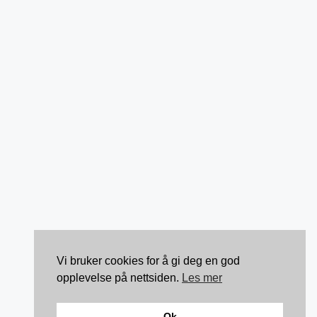
Vi bruker cookies for å gi deg en god
opplevelse på nettsiden.
Les mer
Ok