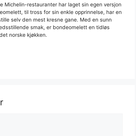
Michelin-restauranter har laget sin egen versjon
omelett, til tross for sin enkle opprinnelse, har en
edsstille selv den mest kresne gane. Med en sunn
lfredsstillende smak, er bondeomelett en tidløs
i det norske kjøkken.
r