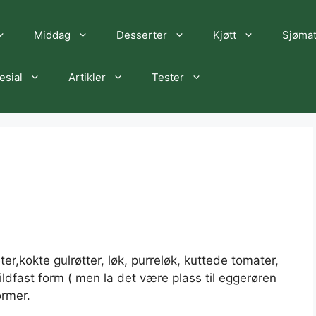
Middag
Desserter
Kjøtt
Sjøma
esial
Artikler
Tester
r,kokte gulrøtter, løk, purreløk, kuttede tomater,
i ildfast form ( men la det være plass til eggerøren
ormer.