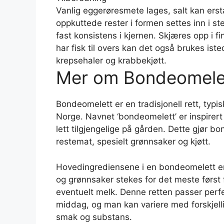
Vanlig eggerøresmete lages, salt kan erst
oppkuttede rester i formen settes inn i st
fast konsistens i kjernen. Skjæres opp i 
har fisk til overs kan det også brukes iste
krepsehaler og krabbekjøtt.
Mer om Bondeomele
Bondeomelett er en tradisjonell rett, typi
Norge. Navnet ‘bondeomelett’ er inspirert 
lett tilgjengelige på gården. Dette gjør bo
restemat, spesielt grønnsaker og kjøtt.
Hovedingrediensene i en bondeomelett er 
og grønnsaker stekes for det meste først
eventuelt melk. Denne retten passer perfekt
middag, og man kan variere med forskjellig
smak og substans.