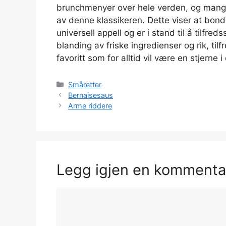
brunchmenyer over hele verden, og mange 
av denne klassikeren. Dette viser at bonde
universell appell og er i stand til å tilfr
blanding av friske ingredienser og rik, ti
favoritt som for alltid vil være en stjerne 
Kategorier
Småretter
Bernaisesaus
Arme riddere
Legg igjen en kommenta
Kommentar