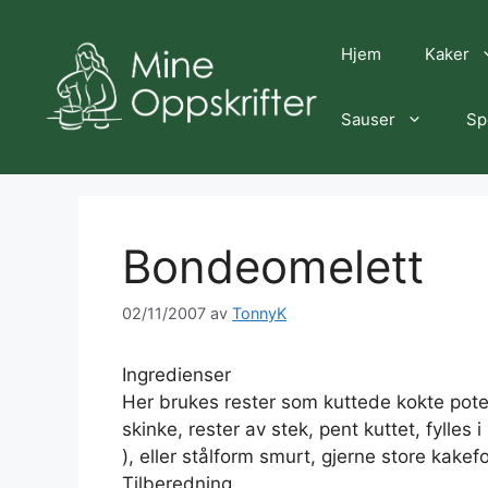
Hopp
til
Hjem
Kaker
innhold
Sauser
Sp
Bondeomelett
02/11/2007
av
TonnyK
Ingredienser
Her brukes rester som kuttede kokte potete
skinke, rester av stek, pent kuttet, fylles 
), eller stålform smurt, gjerne store kakef
Tilberedning