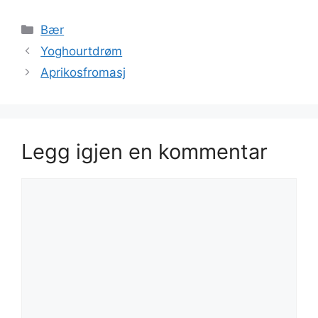
Kategorier
Bær
Yoghourtdrøm
Aprikosfromasj
Legg igjen en kommentar
Kommentar