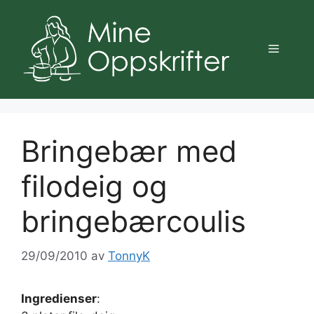
Hopp
til
innhold
Meny
Bringebær med
filodeig og
bringebærcoulis
29/09/2010
av
TonnyK
Ingredienser
: