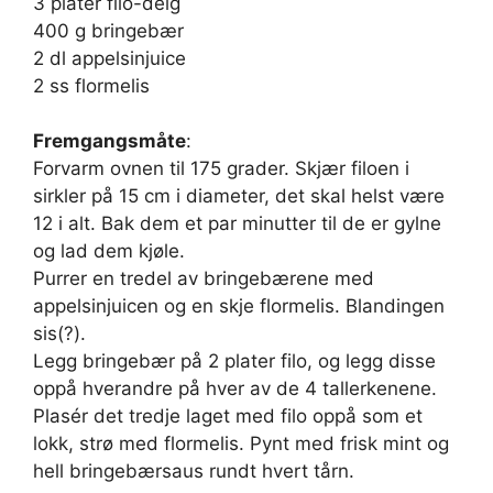
3 plater filo-deig
400 g bringebær
2 dl appelsinjuice
2 ss flormelis
Fremgangsmåte
:
Forvarm ovnen til 175 grader. Skjær filoen i
sirkler på 15 cm i diameter, det skal helst være
12 i alt. Bak dem et par minutter til de er gylne
og lad dem kjøle.
Purrer en tredel av bringebærene med
appelsinjuicen og en skje flormelis. Blandingen
sis(?).
Legg bringebær på 2 plater filo, og legg disse
oppå hverandre på hver av de 4 tallerkenene.
Plasér det tredje laget med filo oppå som et
lokk, strø med flormelis. Pynt med frisk mint og
hell bringebærsaus rundt hvert tårn.