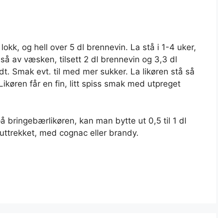
kk, og hell over 5 dl brennevin. La stå i 1-4 uker,
l så av væsken, tilsett 2 dl brennevin og 3,3 dl
t. Smak evt. til med mer sukker. La likøren stå så
ikøren får en fin, litt spiss smak med utpreget
å bringebærlikøren, kan man bytte ut 0,5 til 1 dl
uttrekket, med cognac eller brandy.