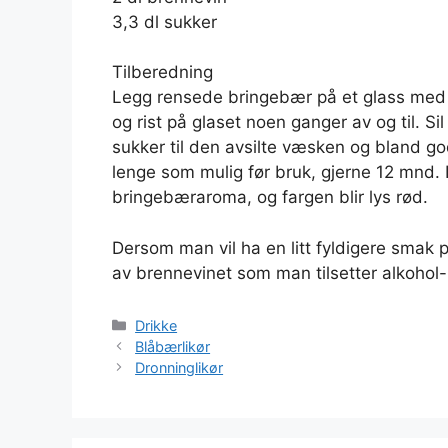
3,3 dl sukker
Tilberedning
Legg rensede bringebær på et glass med lo
og rist på glaset noen ganger av og til. Si
sukker til den avsilte væsken og bland god
lenge som mulig før bruk, gjerne 12 mnd. L
bringebæraroma, og fargen blir lys rød.
Dersom man vil ha en litt fyldigere smak p
av brennevinet som man tilsetter alkohol-
Kategorier
Drikke
Blåbærlikør
Dronninglikør