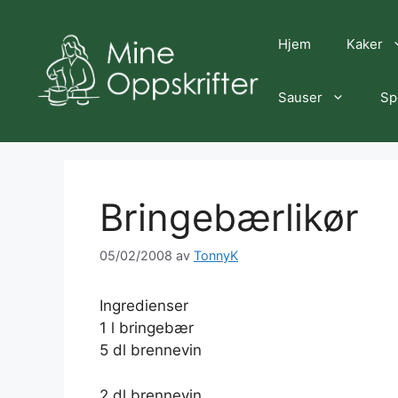
Hopp
til
Hjem
Kaker
innhold
Sauser
Sp
Bringebærlikør
05/02/2008
av
TonnyK
Ingredienser
1 l bringebær
5 dl brennevin
2 dl brennevin