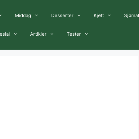
Middag
Desserter
Kjøtt
Sjøma
esial
Artikler
Tester