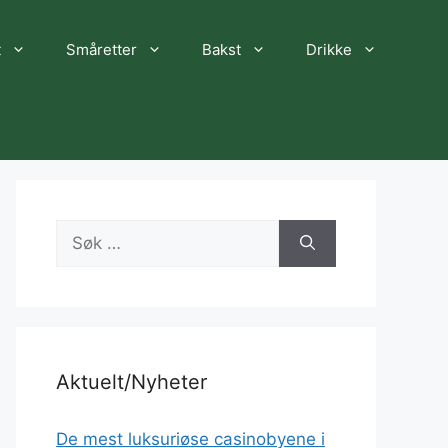
t
Småretter
Bakst
Drikke
Søk
etter:
Aktuelt/Nyheter
De mest luksuriøse casinobyene i