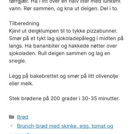
tørrgjær. Ha i litt over en halv liter med lunkent
vann. Rør sammen, og kna ut deigen. Del i to.
Tilberedning
Kjevl ut deigklumpen til to tykke pizzabunner.
Smør på et tykt lag sjokoladepålegg i midten på
langs. Ha bananbiter og hakkede nøtter over
sjokoladen. Rull deigen sammen og lag en
snegle.
Legg på bakebrettet og smør på litt olivenolje
eller melk.
Stek brødene på 200 grader i 30-35 minutter.
Kategorier
Brød
Brunch-brød med skinke, egg, tomat og