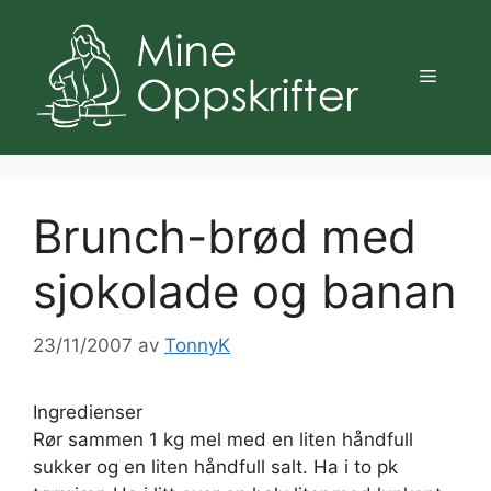
Hopp
til
innhold
Meny
Brunch-brød med
sjokolade og banan
23/11/2007
av
TonnyK
Ingredienser
Rør sammen 1 kg mel med en liten håndfull
sukker og en liten håndfull salt. Ha i to pk