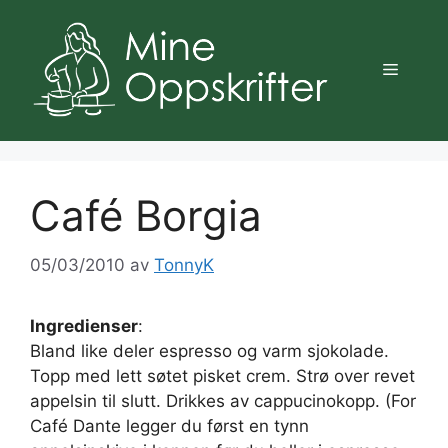
Hopp
til
innhold
Meny
Café Borgia
05/03/2010
av
TonnyK
Ingredienser
:
Bland like deler espresso og varm sjokolade.
Topp med lett søtet pisket crem. Strø over revet
appelsin til slutt. Drikkes av cappucinokopp. (For
Café Dante legger du først en tynn