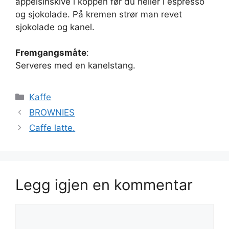
appelsinskive i koppen før du heller i espresso
og sjokolade. På kremen strør man revet
sjokolade og kanel.
Fremgangsmåte
:
Serveres med en kanelstang.
Kategorier
Kaffe
BROWNIES
Caffe latte.
Legg igjen en kommentar
Kommentar