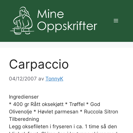
Hopp
til
innhold
Meny
Carpaccio
04/12/2007
av
TonnyK
Ingredienser
* 400 gr Rått oksekjøtt * Trøffel * God
Olivenolje * Høvlet parmesan * Ruccola Sitron
Tilberedning
Legg oksefileten i fryseren i ca. 1 time så den