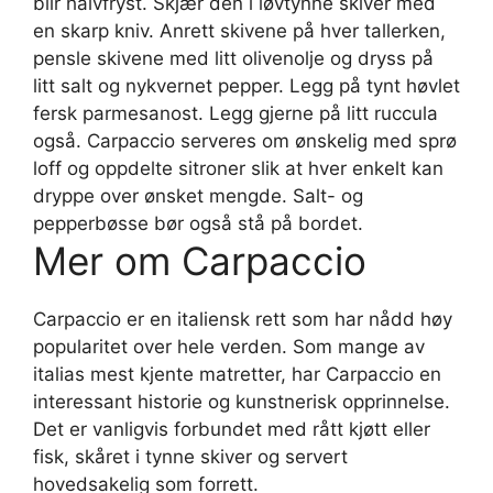
blir halvfryst. Skjær den i løvtynne skiver med
en skarp kniv. Anrett skivene på hver tallerken,
pensle skivene med litt olivenolje og dryss på
litt salt og nykvernet pepper. Legg på tynt høvlet
fersk parmesanost. Legg gjerne på litt ruccula
også. Carpaccio serveres om ønskelig med sprø
loff og oppdelte sitroner slik at hver enkelt kan
dryppe over ønsket mengde. Salt- og
pepperbøsse bør også stå på bordet.
Mer om Carpaccio
Carpaccio er en italiensk rett som har nådd høy
popularitet over hele verden. Som mange av
italias mest kjente matretter, har Carpaccio en
interessant historie og kunstnerisk opprinnelse.
Det er vanligvis forbundet med rått kjøtt eller
fisk, skåret i tynne skiver og servert
hovedsakelig som forrett.