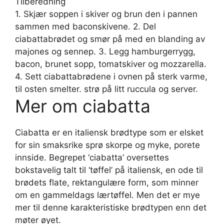
Tilberedning
1. Skjær soppen i skiver og brun den i pannen
sammen med baconskivene. 2. Del
ciabattabrødet og smør på med en blanding av
majones og sennep. 3. Legg hamburgerrygg,
bacon, brunet sopp, tomatskiver og mozzarella.
4. Sett ciabattabrødene i ovnen på sterk varme,
til osten smelter. strø på litt ruccula og server.
Mer om ciabatta
Ciabatta er en italiensk brødtype som er elsket
for sin smaksrike sprø skorpe og myke, porete
innside. Begrepet ‘ciabatta’ oversettes
bokstavelig talt til ‘tøffel’ på italiensk, en ode til
brødets flate, rektangulære form, som minner
om en gammeldags lærtøffel. Men det er mye
mer til denne karakteristiske brødtypen enn det
møter øyet.