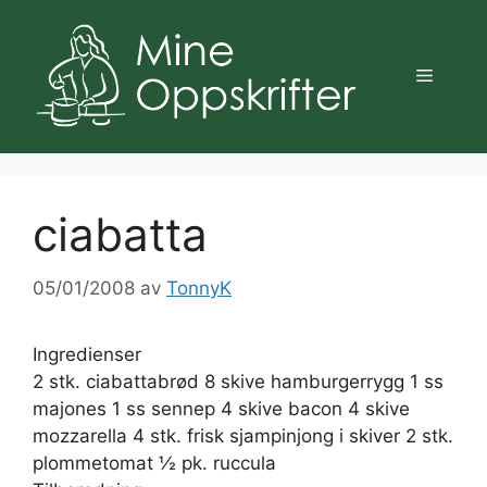
Hopp
til
innhold
Meny
ciabatta
05/01/2008
av
TonnyK
Ingredienser
2 stk. ciabattabrød 8 skive hamburgerrygg 1 ss
majones 1 ss sennep 4 skive bacon 4 skive
mozzarella 4 stk. frisk sjampinjong i skiver 2 stk.
plommetomat ½ pk. ruccula