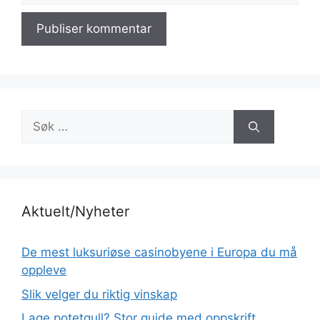
Søk
etter:
Aktuelt/Nyheter
De mest luksuriøse casinobyene i Europa du må
oppleve
Slik velger du riktig vinskap
Lage potetgull? Stor guide med oppskrift