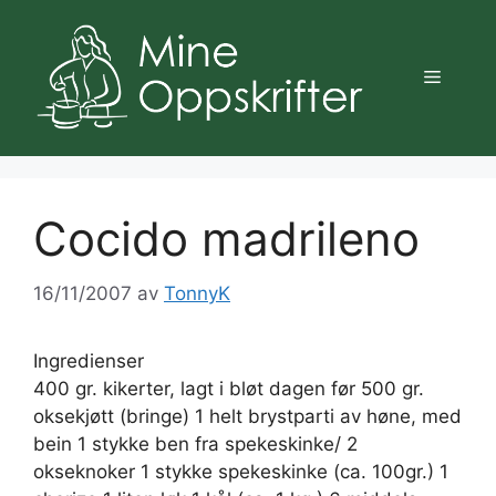
Hopp
til
innhold
Meny
Cocido madrileno
16/11/2007
av
TonnyK
Ingredienser
400 gr. kikerter, lagt i bløt dagen før 500 gr.
oksekjøtt (bringe) 1 helt brystparti av høne, med
bein 1 stykke ben fra spekeskinke/ 2
okseknoker 1 stykke spekeskinke (ca. 100gr.) 1