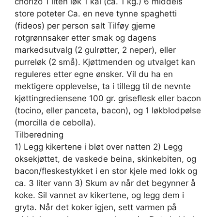
chorizo 1 liten løk 1 kål (ca. 1 kg.) 6 middels
store poteter Ca. en neve tynne spaghetti
(fideos) per person salt Tilføy gjerne
rotgrønnsaker etter smak og dagens
markedsutvalg (2 gulrøtter, 2 neper), eller
purreløk (2 små). Kjøttmenden og utvalget kan
reguleres etter egne ønsker. Vil du ha en
mektigere opplevelse, ta i tillegg til de nevnte
kjøttingrediensene 100 gr. griseflesk eller bacon
(tocino, eller panceta, bacon), og 1 løkblodpølse
(morcilla de cebolla).
Tilberedning
1) Legg kikertene i bløt over natten 2) Legg
oksekjøttet, de vaskede beina, skinkebiten, og
bacon/fleskestykket i en stor kjele med lokk og
ca. 3 liter vann 3) Skum av når det begynner å
koke. Sil vannet av kikertene, og legg dem i
gryta. Når det koker igjen, sett varmen på