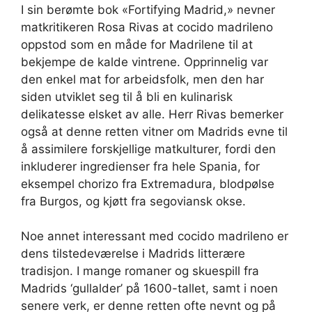
I sin berømte bok «Fortifying Madrid,» nevner
matkritikeren Rosa Rivas at cocido madrileno
oppstod som en måde for Madrilene til at
bekjempe de kalde vintrene. Opprinnelig var
den enkel mat for arbeidsfolk, men den har
siden utviklet seg til å bli en kulinarisk
delikatesse elsket av alle. Herr Rivas bemerker
også at denne retten vitner om Madrids evne til
å assimilere forskjellige matkulturer, fordi den
inkluderer ingredienser fra hele Spania, for
eksempel chorizo ​​fra Extremadura, blodpølse
fra Burgos, og kjøtt fra segoviansk okse.
Noe annet interessant med cocido madrileno er
dens tilstedeværelse i Madrids litterære
tradisjon. I mange romaner og skuespill fra
Madrids ‘gullalder’ på 1600-tallet, samt i noen
senere verk, er denne retten ofte nevnt og på