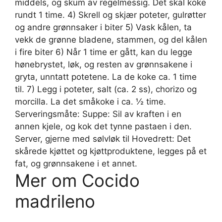
middels, og skum av regelmessig. Det skal koke
rundt 1 time. 4) Skrell og skjær poteter, gulrøtter
og andre grønnsaker i biter 5) Vask kålen, ta
vekk de grønne bladene, stammen, og del kålen
i fire biter 6) Når 1 time er gått, kan du legge
hønebrystet, løk, og resten av grønnsakene i
gryta, unntatt potetene. La de koke ca. 1 time
til. 7) Legg i poteter, salt (ca. 2 ss), chorizo og
morcilla. La det småkoke i ca. ½ time.
Serveringsmåte: Suppe: Sil av kraften i en
annen kjele, og kok det tynne pastaen i den.
Server, gjerne med sølvløk til Hovedrett: Det
skårede kjøttet og kjøttproduktene, legges på et
fat, og grønnsakene i et annet.
Mer om Cocido
madrileno