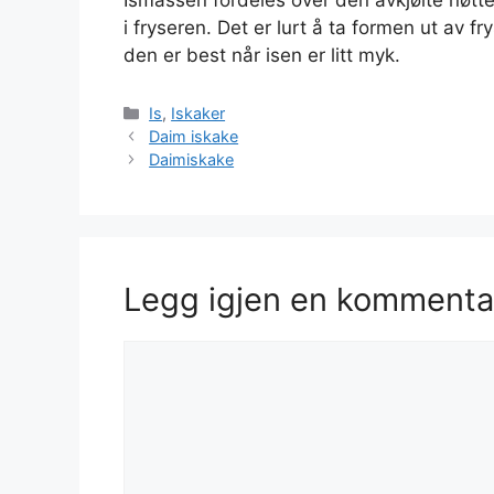
Ismassen fordeles over den avkjølte nøtt
i fryseren. Det er lurt å ta formen ut av f
den er best når isen er litt myk.
Kategorier
Is
,
Iskaker
Daim iskake
Daimiskake
Legg igjen en kommenta
Kommentar