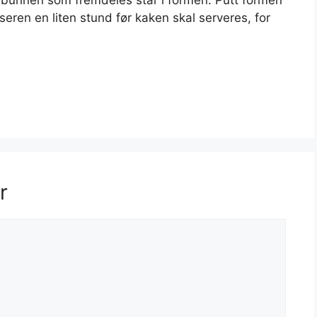
ebunnen som fremdeles står i formen. Putt formen
ryseren en liten stund før kaken skal serveres, for
r