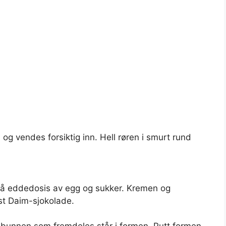
g vendes forsiktig inn. Hell røren i smurt rund
k så eddedosis av egg og sukker. Kremen og
st Daim-sjokolade.