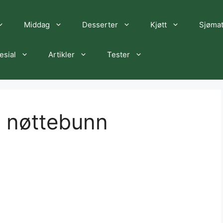
Middag
Desserter
Kjøtt
Sjøma
esial
Artikler
Tester
 nøttebunn