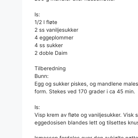
Is:
1/2 l fløte
2 ss vaniljesukker
4 eggeplommer
4 ss sukker
2 doble Daim
Tilberedning
Bunn:
Egg og sukker piskes, og mandlene males o
form. Stekes ved 170 grader i ca 45 min.
Is:
Visp krem av fløte og vaniljesukker. Vis
eggedosisen blandes lett og tilsettes knu