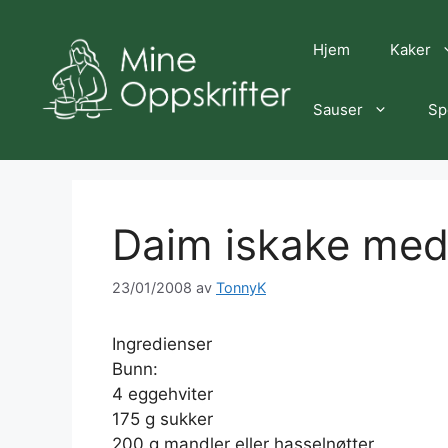
Hopp
til
Hjem
Kaker
innhold
Sauser
Sp
Daim iskake med
23/01/2008
av
TonnyK
Ingredienser
Bunn:
4 eggehviter
175 g sukker
200 g mandler eller hasselnøtter