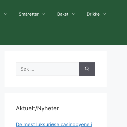
t
Småretter
Bakst
Drikke
Søk
etter:
Aktuelt/Nyheter
De mest luksuriøse casinobyene i