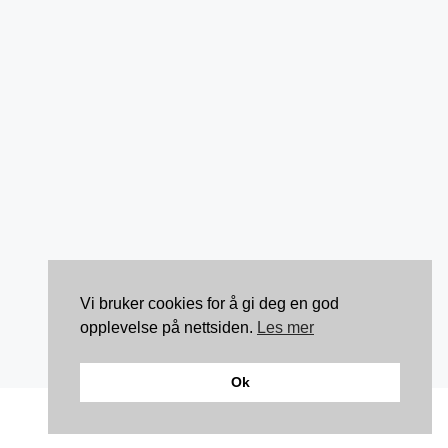
Vi bruker cookies for å gi deg en god
opplevelse på nettsiden.
Les mer
Ok
Kontakt: torunnbeategjerven@gmail.com