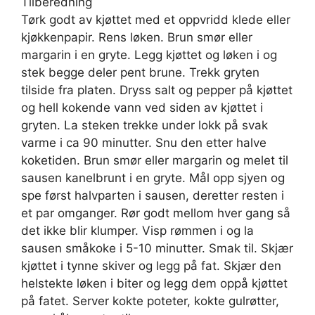
Tilberedning
Tørk godt av kjøttet med et oppvridd klede eller
kjøkkenpapir. Rens løken. Brun smør eller
margarin i en gryte. Legg kjøttet og løken i og
stek begge deler pent brune. Trekk gryten
tilside fra platen. Dryss salt og pepper på kjøttet
og hell kokende vann ved siden av kjøttet i
gryten. La steken trekke under lokk på svak
varme i ca 90 minutter. Snu den etter halve
koketiden. Brun smør eller margarin og melet til
sausen kanelbrunt i en gryte. Mål opp sjyen og
spe først halvparten i sausen, deretter resten i
et par omganger. Rør godt mellom hver gang så
det ikke blir klumper. Visp rømmen i og la
sausen småkoke i 5-10 minutter. Smak til. Skjær
kjøttet i tynne skiver og legg på fat. Skjær den
helstekte løken i biter og legg dem oppå kjøttet
på fatet. Server kokte poteter, kokte gulrøtter,