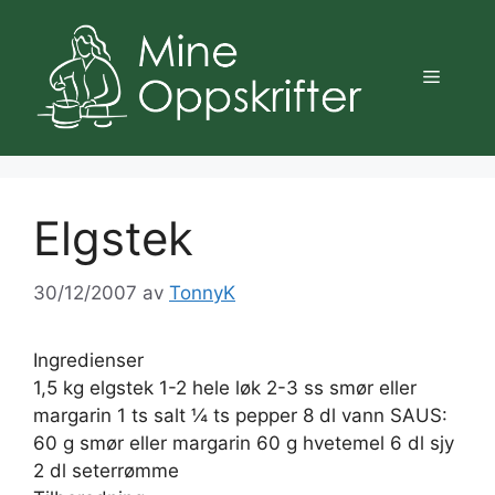
Hopp
til
innhold
Meny
Elgstek
30/12/2007
av
TonnyK
Ingredienser
1,5 kg elgstek 1-2 hele løk 2-3 ss smør eller
margarin 1 ts salt ¼ ts pepper 8 dl vann SAUS:
60 g smør eller margarin 60 g hvetemel 6 dl sjy
2 dl seterrømme