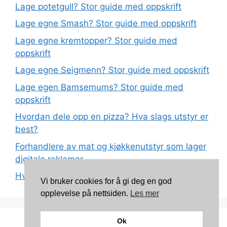
Lage potetgull? Stor guide med oppskrift
Lage egne Smash? Stor guide med oppskrift
Lage egne kremtopper? Stor guide med
oppskrift
Lage egne Seigmenn? Stor guide med oppskrift
Lage egen Bamsemums? Stor guide med
oppskrift
Hvordan dele opp en pizza? Hva slags utstyr er
best?
Forhandlere av mat og kjøkkenutstyr som lager
digitale reklamer
Hva betyr det at plast har matkvalitet?
Vi bruker cookies for å gi deg en god
opplevelse på nettsiden.
Les mer
Ok
Kontakt: torunnbeategjerven@gmail.com