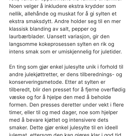
Noen velger å inkludere ekstra krydder som
nellik, allehånde og muskat for å gi sylten et
ekstra smaksdytt. Andre holder seg til en mer
klassisk blanding av salt, pepper og
laurbærblader. Uansett variasjon, gir den
langsomme kokeprosessen sylten en rik og
intens smak som er umiskjennelig for juletider.
En ting som gjør enkel julesylte unik i forhold til
andre julekjøttretter, er dens tilberednings- og
konserveringsmetode. Etter at sylten er
tilberedt, blir den presset for å fjerne overflødig
væske og for å hjelpe den med å beholde
formen. Den presses deretter under vekt i flere
timer, eller til og med dager, noe som hjelper
med å bevare kjøttet og intensivere dets
smaker. Dette gjør enkel julesylte til en ideell
julemat, ettersom den kan gjøres klar i god tid