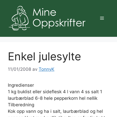
Hopp
til
innhold
Meny
Enkel julesylte
11/01/2008
av
TonnyK
Ingredienser
1 kg buklist eller sideflesk 4 l vann 4 ss salt 1
laurbærblad 6-8 hele pepperkorn hel nellik
Tilberedning
Kok opp vann og ha i salt, laurbærblad og hel