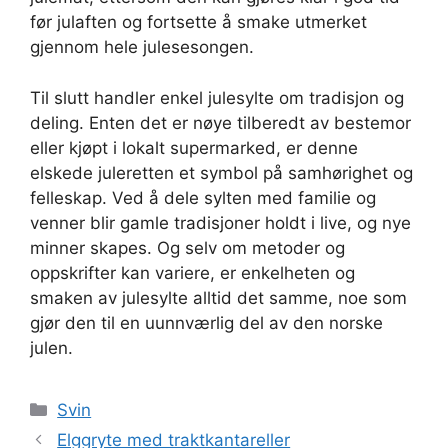
før julaften og fortsette å smake utmerket
gjennom hele julesesongen.
Til slutt handler enkel julesylte om tradisjon og
deling. Enten det er nøye tilberedt av bestemor
eller kjøpt i lokalt supermarked, er denne
elskede juleretten et symbol på samhørighet og
felleskap. Ved å dele sylten med familie og
venner blir gamle tradisjoner holdt i live, og nye
minner skapes. Og selv om metoder og
oppskrifter kan variere, er enkelheten og
smaken av julesylte alltid det samme, noe som
gjør den til en uunnværlig del av den norske
julen.
Kategorier
Svin
Elggryte med traktkantareller