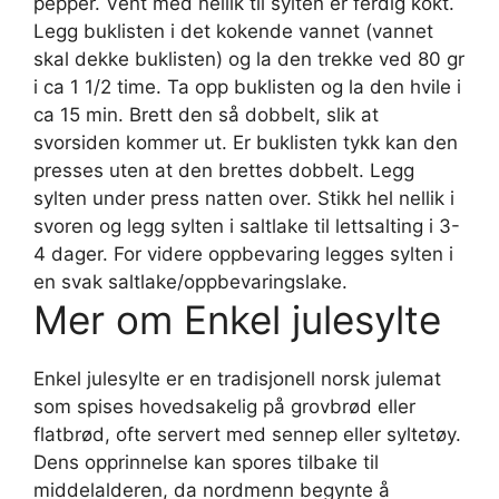
pepper. Vent med nellik til sylten er ferdig kokt.
Legg buklisten i det kokende vannet (vannet
skal dekke buklisten) og la den trekke ved 80 gr
i ca 1 1/2 time. Ta opp buklisten og la den hvile i
ca 15 min. Brett den så dobbelt, slik at
svorsiden kommer ut. Er buklisten tykk kan den
presses uten at den brettes dobbelt. Legg
sylten under press natten over. Stikk hel nellik i
svoren og legg sylten i saltlake til lettsalting i 3-
4 dager. For videre oppbevaring legges sylten i
en svak saltlake/oppbevaringslake.
Mer om Enkel julesylte
Enkel julesylte er en tradisjonell norsk julemat
som spises hovedsakelig på grovbrød eller
flatbrød, ofte servert med sennep eller syltetøy.
Dens opprinnelse kan spores tilbake til
middelalderen, da nordmenn begynte å