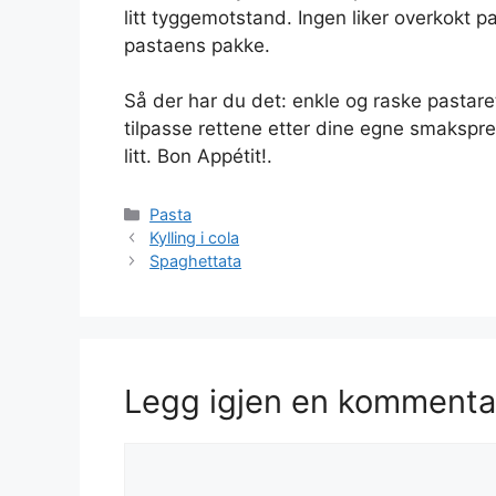
litt tyggemotstand. Ingen liker overkokt
pastaens pakke.
Så der har du det: enkle og raske pastaret
tilpasse rettene etter dine egne smakspre
litt. Bon Appétit!.
Kategorier
Pasta
Kylling i cola
Spaghettata
Legg igjen en kommenta
Kommentar