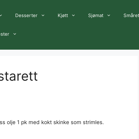
Desserter
Kjøtt
Sjømat
Småret
ster
starett
 ss olje 1 pk med kokt skinke som strimles.