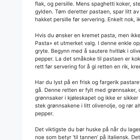
flak, og persille. Mens spaghetti koker, stek 
gylden. Tøm deretter pastaen, spar litt a
hakket persille før servering. Enkelt nok, 
Hvis du ønsker en kremet pasta, men ikke 
Pasta» et utmerket valg. I denne enkle o
gryte. Begynn med å sautere hvitløk i olive
pepper. La det småkoke til pastaen er kok
rett før servering for å gi retten en rik, k
Har du lyst på en frisk og fargerik pastar
gå. Denne retten er fylt med grønnsaker, o
grønnsaker i kjøleskapet og ikke er sikke
stek grønnsakene i litt olivenolje, og rør a
pepper.
Det viktigste du bør huske på når du lager
noe som betyr ’til tannen’ på italiensk. Det