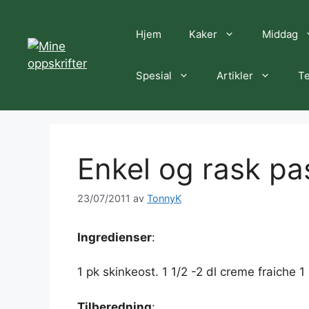
Hopp
til
Hjem
Kaker
Middag
innhold
Spesial
Artikler
Te
Enkel og rask pa
23/07/2011
av
TonnyK
Ingredienser
:
1 pk skinkeost. 1 1/2 -2 dl creme fraiche 1
Tilberedning
: