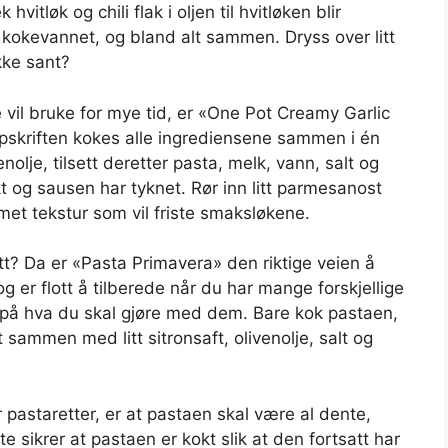
hvitløk og chili flak i oljen til hvitløken blir
v kokevannet, og bland alt sammen. Dryss over litt
ikke sant?
vil bruke for mye tid, er «One Pot Creamy Garlic
ppskriften kokes alle ingrediensene sammen i én
nolje, tilsett deretter pasta, melk, vann, salt og
t og sausen har tyknet. Rør inn litt parmesanost
remet tekstur som vil friste smaksløkene.
ett? Da er «Pasta Primavera» den riktige veien å
g er flott å tilberede når du har mange forskjellige
r på hva du skal gjøre med dem. Bare kok pastaen,
lt sammen med litt sitronsaft, olivenolje, salt og
 pastaretter, er at pastaen skal være al dente,
te sikrer at pastaen er kokt slik at den fortsatt har