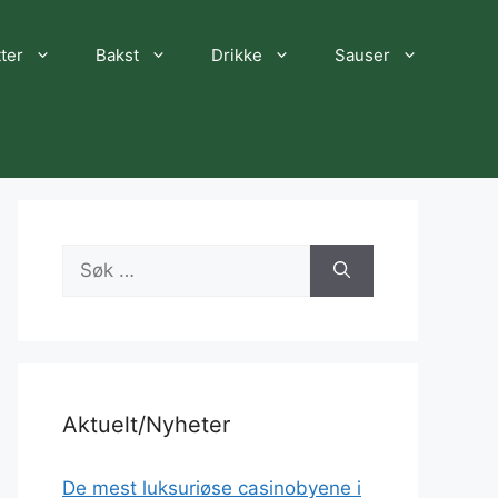
ter
Bakst
Drikke
Sauser
Søk
etter:
Aktuelt/Nyheter
De mest luksuriøse casinobyene i