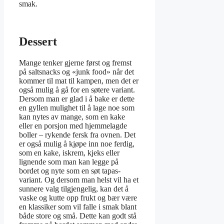
smak.
Dessert
Mange tenker gjerne først og fremst
på saltsnacks og «junk food» når det
kommer til mat til kampen, men det er
også mulig å gå for en søtere variant.
Dersom man er glad i å bake er dette
en gyllen mulighet til å lage noe som
kan nytes av mange, som en kake
eller en porsjon med hjemmelagde
boller – rykende fersk fra ovnen. Det
er også mulig å kjøpe inn noe ferdig,
som en kake, iskrem, kjeks eller
lignende som man kan legge på
bordet og nyte som en søt tapas-
variant. Og dersom man helst vil ha et
sunnere valg tilgjengelig, kan det å
vaske og kutte opp frukt og bær være
en klassiker som vil falle i smak blant
både store og små. Dette kan godt stå