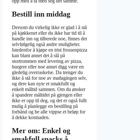
opp med å ta med seg det samme.
Bestill inn middag
Dersom du virkelig ikke er glad i å stå
på kjøkkenet eller du ikke har tid til å
handle inn og tilberede noe, finnes det
selvfølgelig også andre muligheter.
Istedenfor å kjøpe en trist frossenpizza
kan blant annet det å slå på
stortrommen med levering av pizza,
burgere eller noe annet digg være en
gledelig overraskelse. Da trenger du
ikke å stå for noe av matlagingen selv,
og dere kan nyte et smakfullt og
enkelt måltid sammen. Om du ønsker
å spandere måltidet på gjengen eller
ikke er opp til deg, og det er også fullt
mulig å planlegge en bestilling på
forhånd og be alle vippse et beløp for
å dekke kostnaden.
Mer om: Enkel og
smakfull snacks å