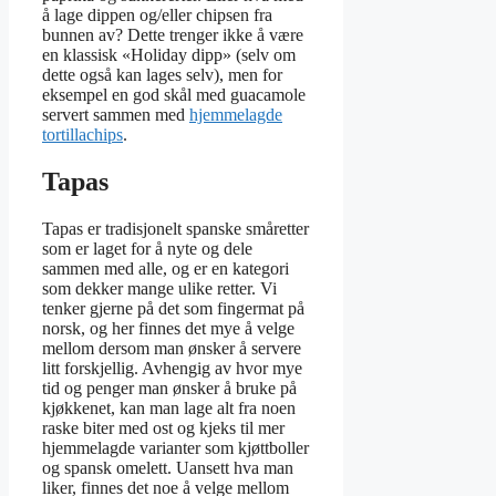
å lage dippen og/eller chipsen fra
bunnen av? Dette trenger ikke å være
en klassisk «Holiday dipp» (selv om
dette også kan lages selv), men for
eksempel en god skål med guacamole
servert sammen med
hjemmelagde
tortillachips
.
Tapas
Tapas er tradisjonelt spanske småretter
som er laget for å nyte og dele
sammen med alle, og er en kategori
som dekker mange ulike retter. Vi
tenker gjerne på det som fingermat på
norsk, og her finnes det mye å velge
mellom dersom man ønsker å servere
litt forskjellig. Avhengig av hvor mye
tid og penger man ønsker å bruke på
kjøkkenet, kan man lage alt fra noen
raske biter med ost og kjeks til mer
hjemmelagde varianter som kjøttboller
og spansk omelett. Uansett hva man
liker, finnes det noe å velge mellom