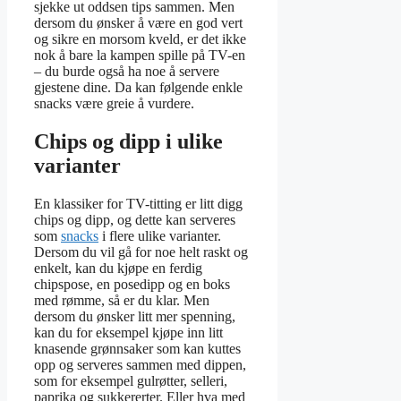
sjekke ut oddsen tips sammen. Men
dersom du ønsker å være en god vert
og sikre en morsom kveld, er det ikke
nok å bare la kampen spille på TV-en
– du burde også ha noe å servere
gjestene dine. Da kan følgende enkle
snacks være greie å vurdere.
Chips og dipp i ulike
varianter
En klassiker for TV-titting er litt digg
chips og dipp, og dette kan serveres
som
snacks
i flere ulike varianter.
Dersom du vil gå for noe helt raskt og
enkelt, kan du kjøpe en ferdig
chipspose, en posedipp og en boks
med rømme, så er du klar. Men
dersom du ønsker litt mer spenning,
kan du for eksempel kjøpe inn litt
knasende grønnsaker som kan kuttes
opp og serveres sammen med dippen,
som for eksempel gulrøtter, selleri,
paprika og sukkererter. Eller hva med