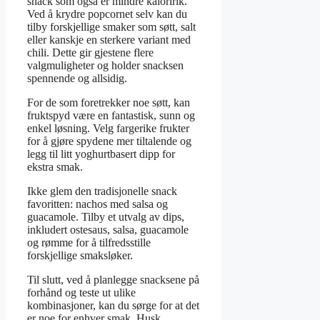
snack som også er mindre kaloririk.
Ved å krydre popcornet selv kan du
tilby forskjellige smaker som søtt, salt
eller kanskje en sterkere variant med
chili. Dette gir gjestene flere
valgmuligheter og holder snacksen
spennende og allsidig.
For de som foretrekker noe søtt, kan
fruktspyd være en fantastisk, sunn og
enkel løsning. Velg fargerike frukter
for å gjøre spydene mer tiltalende og
legg til litt yoghurtbasert dipp for
ekstra smak.
Ikke glem den tradisjonelle snack
favoritten: nachos med salsa og
guacamole. Tilby et utvalg av dips,
inkludert ostesaus, salsa, guacamole
og rømme for å tilfredsstille
forskjellige smaksløker.
Til slutt, ved å planlegge snacksene på
forhånd og teste ut ulike
kombinasjoner, kan du sørge for at det
er noe for enhver smak. Husk