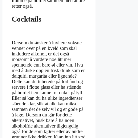
framme på bordet sammen med andre
retter også.
Cocktails
Dersom du ønsker å invitere voksne
venner over på en kveld som skal
inkludere alkohol, er det også
morsomt å vurdere noe litt mer
spennende enn bare øl eller vin. Hva
med å diske opp en frisk drink som en
daiquiri, margarita eller lignende?
Dette kan du tilberede på forhånd og
servere i flotte glass eller ha stående
på bordet i en kanne for enkel påfyll.
Eller så kan du ha ulike ingredienser
stående klar, slik at alle kan mikse
sammen det de selv vil og er gode på
å lage. Dersom du går for dette
alternativet, husk bare å ha noen
alkoholfrie alternativer tilgjengelig
også for de som kjører eller av andre
grunner ikke drikker. Kjøp inn litt god