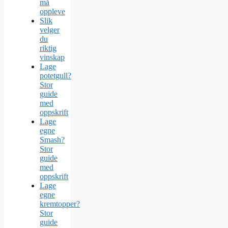
må
oppleve
Slik
velger
du
riktig
vinskap
Lage
potetgull?
Stor
guide
med
oppskrift
Lage
egne
Smash?
Stor
guide
med
oppskrift
Lage
egne
kremtopper?
Stor
guide