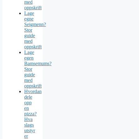
med
oppskrift
Lage
egne
Seigmenn?
Stor
guide
med
oppskrift
Lage
egen
Bamsemums?
Stor
guide
med
oppskrift
Hvordan
dele
opp
en
pizza?
Hva
slags
utstyr
er