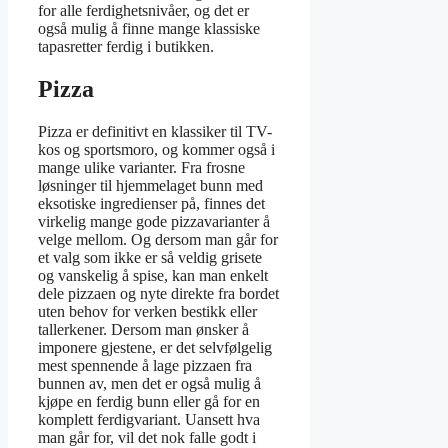
for alle ferdighetsnivåer, og det er
også mulig å finne mange klassiske
tapasretter ferdig i butikken.
Pizza
Pizza er definitivt en klassiker til TV-
kos og sportsmoro, og kommer også i
mange ulike varianter. Fra frosne
løsninger til hjemmelaget bunn med
eksotiske ingredienser på, finnes det
virkelig mange gode pizzavarianter å
velge mellom. Og dersom man går for
et valg som ikke er så veldig grisete
og vanskelig å spise, kan man enkelt
dele pizzaen og nyte direkte fra bordet
uten behov for verken bestikk eller
tallerkener. Dersom man ønsker å
imponere gjestene, er det selvfølgelig
mest spennende å lage pizzaen fra
bunnen av, men det er også mulig å
kjøpe en ferdig bunn eller gå for en
komplett ferdigvariant. Uansett hva
man går for, vil det nok falle godt i