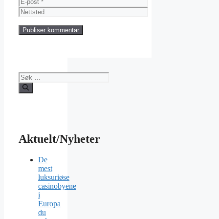
E-
post
Nettsted
Søk
etter:
Aktuelt/Nyheter
De
mest
luksuriøse
casinobyene
i
Europa
du