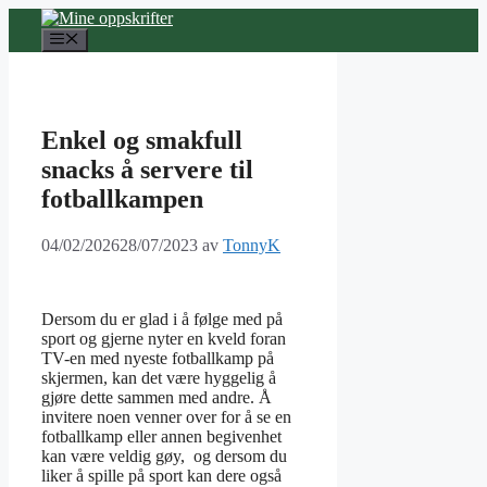
Hopp
til
Meny
innhold
Enkel og smakfull
snacks å servere til
fotballkampen
04/02/2026
28/07/2023
av
TonnyK
Dersom du er glad i å følge med på
sport og gjerne nyter en kveld foran
TV-en med nyeste fotballkamp på
skjermen, kan det være hyggelig å
gjøre dette sammen med andre. Å
invitere noen venner over for å se en
fotballkamp eller annen begivenhet
kan være veldig gøy, og dersom du
liker å spille på sport kan dere også