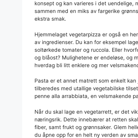
konsept og kan varieres i det uendelige, 
sammen med en miks av fargerike grønnsake
ekstra smak.
Hjemmelaget vegetarpizza er også en herl
av ingredienser. Du kan for eksempel lage
soltørkede tomater og ruccola. Eller hvorf
og blåost? Mulighetene er endeløse, og 
hverdag bli litt enklere og mer velsmaken
Pasta er et annet matrett som enkelt kan j
tilberedes med utallige vegetabilske tilse
penne alla arrabbiata, en velsmakende pa
Når du skal lage en vegetarrett, er det vi
næringsrik. Dette innebærer at retten ska
fiber, samt frukt og grønnsaker. Glem hel
du åpne opp for en helt ny verden av smak