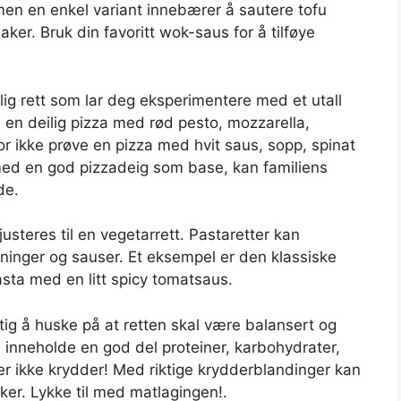
men en enkel variant innebærer å sautere tofu
r. Bruk din favoritt wok-saus for å tilføye
ig rett som lar deg eksperimentere med et utall
 en deilig pizza med rød pesto, mozzarella,
or ikke prøve en pizza med hvit saus, sopp, spinat
med en god pizzadeig som base, kan familiens
de.
usteres til en vegetarrett. Pastaretter kan
tninger og sauser. Et eksempel er den klassiske
sta med en litt spicy tomatsaus.
ktig å huske på at retten skal være balansert og
l inneholde en god del proteiner, karbohydrater,
ler ikke krydder! Med riktige krydderblandinger kan
er. Lykke til med matlagingen!.