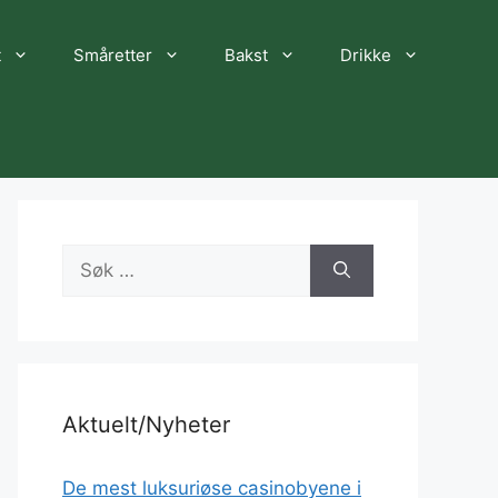
t
Småretter
Bakst
Drikke
Søk
etter:
Aktuelt/Nyheter
De mest luksuriøse casinobyene i