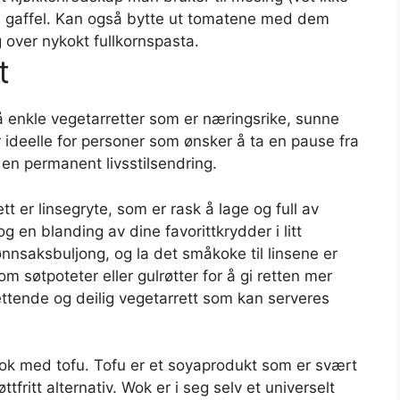
n gaffel. Kan også bytte ut tomatene med dem
g over nykokt fullkornspasta.
t
på enkle vegetarretter som er næringsrike, sunne
r ideelle for personer som ønsker å ta en pause fra
m en permanent livsstilsendring.
t er linsegryte, som er rask å lage og full av
g en blanding av dine favorittkrydder i litt
rønnsaksbuljong, og la det småkoke til linsene er
m søtpoteter eller gulrøtter for å gi retten mer
ettende og deilig vegetarrett som kan serveres
wok med tofu. Tofu er et soyaprodukt som er svært
ttfritt alternativ. Wok er i seg selv et universelt