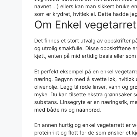
navnet….) ellers kan man sikkert bruke e
som er krydret, hvitløk el. Dette hadde je
Om Enkel vegetarret
Det finnes et stort utvalg av oppskrifter 
og utrolig smakfulle. Disse oppskriftene e
kjøtt, enten på midlertidig basis eller so
Et perfekt eksempel på en enkel vegetarret
næring. Begynn med å svette løk, hvitløk o
olivenolje. Legg til røde linser, vann og g
myke. Du kan tilsette ekstra grønnsaker so
substans. Linsegryte er en næringsrik, m
med både ris og naanbrød.
En annen hurtig og enkel vegetarrett er 
proteinrikt og flott for de som ønsker et kjø