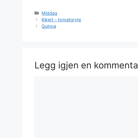
Kategorier
Middag
Kikert – tomatgryte
Quinoa
Legg igjen en kommenta
Kommentar