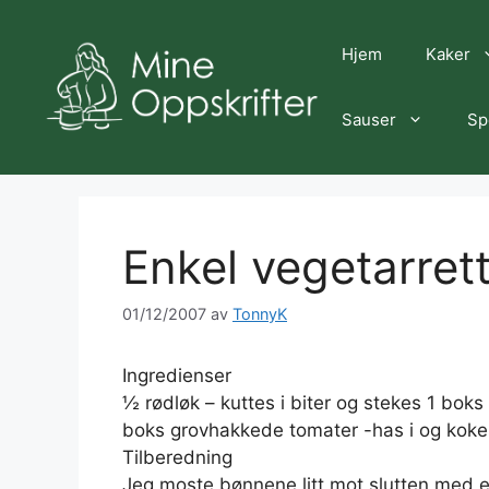
Hopp
til
Hjem
Kaker
innhold
Sauser
Sp
Enkel vegetarret
01/12/2007
av
TonnyK
Ingredienser
½ rødløk – kuttes i biter og stekes 1 bok
boks grovhakkede tomater -has i og kokes
Tilberedning
Jeg moste bønnene litt mot slutten med e