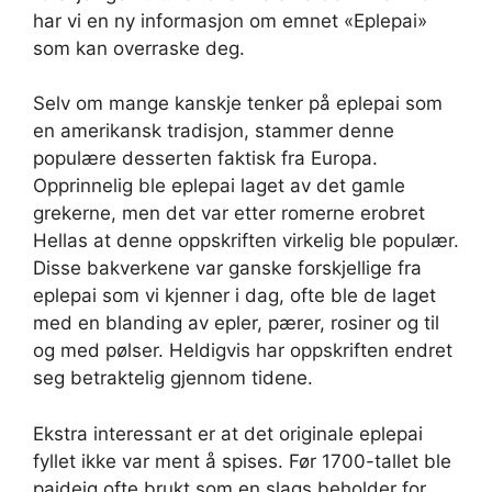
har vi en ny informasjon om emnet «Eplepai»
som kan overraske deg.
Selv om mange kanskje tenker på eplepai som
en amerikansk tradisjon, stammer denne
populære desserten faktisk fra Europa.
Opprinnelig ble eplepai laget av det gamle
grekerne, men det var etter romerne erobret
Hellas at denne oppskriften virkelig ble populær.
Disse bakverkene var ganske forskjellige fra
eplepai som vi kjenner i dag, ofte ble de laget
med en blanding av epler, pærer, rosiner og til
og med pølser. Heldigvis har oppskriften endret
seg betraktelig gjennom tidene.
Ekstra interessant er at det originale eplepai
fyllet ikke var ment å spises. Før 1700-tallet ble
paideig ofte brukt som en slags beholder for