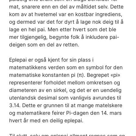
mat, snarere enn en del av måltidet selv. Dette
kom av at hvetemel var en kostbar ingrediens,
og dermed var det for dyrt å lage nok deig til å
lage en hel pai. Men etter hvert som det ble
mer tilgjengelig, begynte folk å inkludere pai-
deigen som en del av retten.
Eplepai er også kjent for sin plass i
matematikkens verden som en symbol for den
matematiske konstanten pi (π). Begrepet «pi»
representerer forholdet mellom omkretsen og
diameteren av en sirkel, og det er en uendelig
utenlandsk desimal som vanligvis avrundes til
3.14. Dette er grunnen til at mange matelskere
og matematikere feirer Pi-dagen den 14. mars
hvert år med en deilig eplepai.
Til slutt, selv om eplepai allment regnes som en