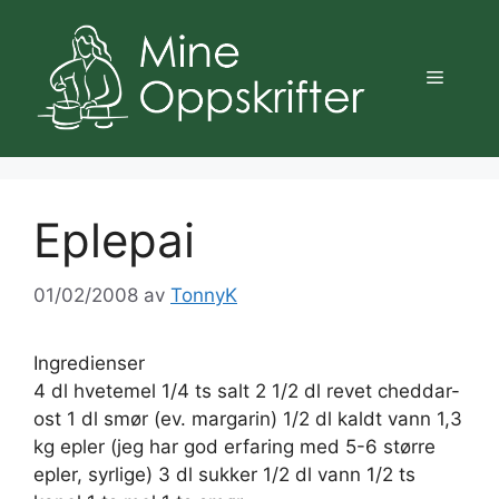
Hopp
til
innhold
Meny
Eplepai
01/02/2008
av
TonnyK
Ingredienser
4 dl hvetemel 1/4 ts salt 2 1/2 dl revet cheddar-
ost 1 dl smør (ev. margarin) 1/2 dl kaldt vann 1,3
kg epler (jeg har god erfaring med 5-6 større
epler, syrlige) 3 dl sukker 1/2 dl vann 1/2 ts