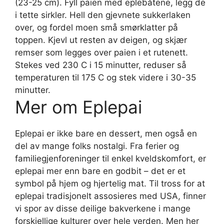
(23-25 cm). Fyll paien med eplebåtene, legg de
i tette sirkler. Hell den gjevnete sukkerlaken
over, og fordel moen små smørklatter på
toppen. Kjevl ut resten av deigen, og skjær
remser som legges over paien i et rutenett.
Stekes ved 230 C i 15 minutter, reduser så
temperaturen til 175 C og stek videre i 30-35
minutter.
Mer om Eplepai
Eplepai er ikke bare en dessert, men også en
del av mange folks nostalgi. Fra ferier og
familiegjenforeninger til enkel kveldskomfort, er
eplepai mer enn bare en godbit – det er et
symbol på hjem og hjertelig mat. Til tross for at
eplepai tradisjonelt assosieres med USA, finner
vi spor av disse deilige bakverkene i mange
forskjellige kulturer over hele verden. Men her