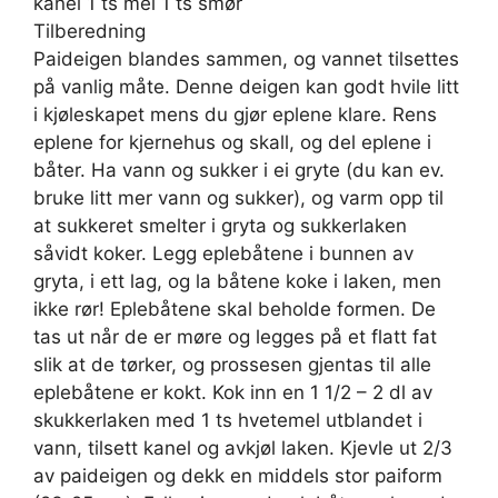
kanel 1 ts mel 1 ts smør
Tilberedning
Paideigen blandes sammen, og vannet tilsettes
på vanlig måte. Denne deigen kan godt hvile litt
i kjøleskapet mens du gjør eplene klare. Rens
eplene for kjernehus og skall, og del eplene i
båter. Ha vann og sukker i ei gryte (du kan ev.
bruke litt mer vann og sukker), og varm opp til
at sukkeret smelter i gryta og sukkerlaken
såvidt koker. Legg eplebåtene i bunnen av
gryta, i ett lag, og la båtene koke i laken, men
ikke rør! Eplebåtene skal beholde formen. De
tas ut når de er møre og legges på et flatt fat
slik at de tørker, og prossesen gjentas til alle
eplebåtene er kokt. Kok inn en 1 1/2 – 2 dl av
skukkerlaken med 1 ts hvetemel utblandet i
vann, tilsett kanel og avkjøl laken. Kjevle ut 2/3
av paideigen og dekk en middels stor paiform