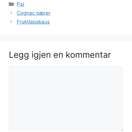
Kategorier
Pai
Cognac pærer
Fruktlapskaus
Legg igjen en kommentar
Kommentar