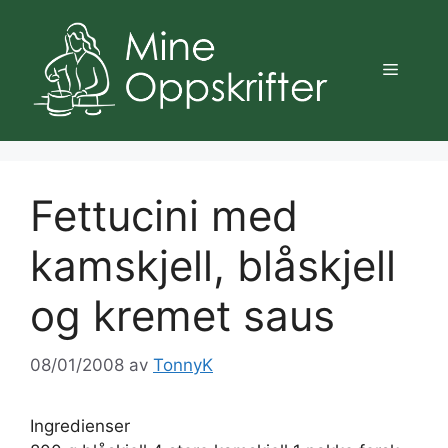
Hopp
til
innhold
Meny
Fettucini med
kamskjell, blåskjell
og kremet saus
08/01/2008
av
TonnyK
Ingredienser