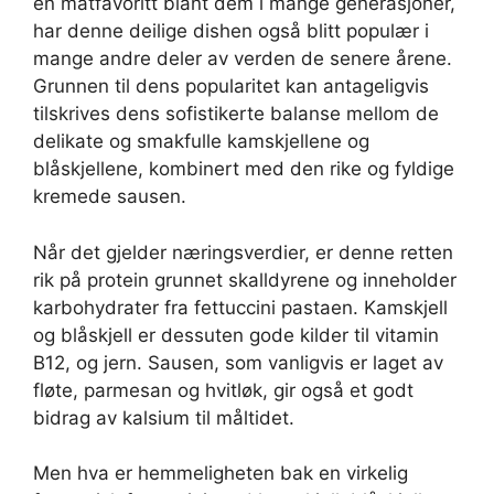
en matfavoritt blant dem i mange generasjoner,
har denne deilige dishen også blitt populær i
mange andre deler av verden de senere årene.
Grunnen til dens popularitet kan antageligvis
tilskrives dens sofistikerte balanse mellom de
delikate og smakfulle kamskjellene og
blåskjellene, kombinert med den rike og fyldige
kremede sausen.
Når det gjelder næringsverdier, er denne retten
rik på protein grunnet skalldyrene og inneholder
karbohydrater fra fettuccini pastaen. Kamskjell
og blåskjell er dessuten gode kilder til vitamin
B12, og jern. Sausen, som vanligvis er laget av
fløte, parmesan og hvitløk, gir også et godt
bidrag av kalsium til måltidet.
Men hva er hemmeligheten bak en virkelig