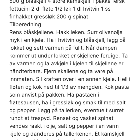
800 g blåskjell 4 store kamskjell 1 pakke fersk
fettucini 2 dl fløte 1/2 løk 1 dl hvitvin 1 ss
finhakket gressløk 200 g spinat
Tilberedning
Rens blåskjellene. Hakk løken. Surr olivenolje
myk i en kjele. Ha i hvitvin og blåskjell, legg på
lokket og sett varmen på fullt. Når dampen
kommer ut under lokket er skjellene ferdige. Ta
av varmen og la avkjøle i kjelen til skjellene er
håndterbare. Fjern skallene og ta vare på
innmaten. Sil kraften over i en annen kjele. Hell i
fløten og kok ned til 1/3 av mengden. Kok pasta
som anvist på pakken. Ha pastaen i
fløtesausen, ha i gressløk og smak til med salt
og pepper. Legg på tallerken, eventuelt surret
rundt et trespyd. Renset og vasket spinat
vendes raskt i olje, salt og pepper i en varm
kjele og danderes på tallerkenen. Et kamskjell