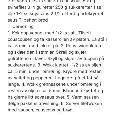
3 dl vann 1 1/2 ts salt 3 dl couscous 500 g
svinefilet 3-4 gulrøtter 250 g sukkererter 1 ss
olje 1-2 ss soyasaus 2 1/2 dl ferdig urtekrydret
saus Tilbehør: brød
Tilberedning
1. Kok opp vannet med 1/2 ts salt. Tilsett
couscousen og ta kasserollen av platen. La stå i
ca. 5 min. med lokket på. 2. Rens svinefileten
og skjær den i strimler. Skrell og skjær
gulrøttene i staver. Skyll og skjær av tuppen på
sukkerertene. 3. Wokk kjøttet i 1/2 ss av oljen i
ca. 5 min. under omrøring. Krydre med resten
av saltet og pepperen. Legg det på et fat så
lenge. 4. Wokk grønnsakene under omrøring i
resten av oljen i ca. 5 min. Bland inn kjøttet og
ha gjerne litt soyasaus over. 5. Varm sausen
ifølge pakkens anvisning. 6. Server filetwoken
med sausen, couscous og brød.