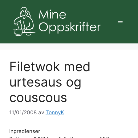
Hopp
til
innhold
Meny
Filetwok med
urtesaus og
couscous
11/01/2008
av
TonnyK
Ingredienser