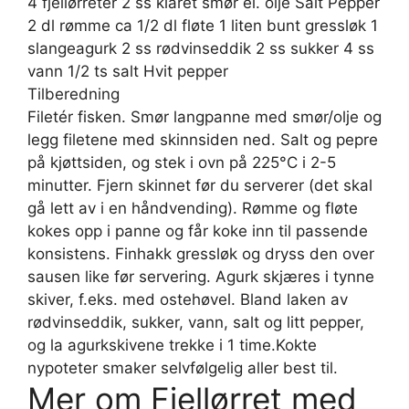
4 fjellørreter 2 ss klaret smør el. olje Salt Pepper
2 dl rømme ca 1/2 dl fløte 1 liten bunt gressløk 1
slangeagurk 2 ss rødvinseddik 2 ss sukker 4 ss
vann 1/2 ts salt Hvit pepper
Tilberedning
Filetér fisken. Smør langpanne med smør/olje og
legg filetene med skinnsiden ned. Salt og pepre
på kjøttsiden, og stek i ovn på 225°C i 2-5
minutter. Fjern skinnet før du serverer (det skal
gå lett av i en håndvending). Rømme og fløte
kokes opp i panne og får koke inn til passende
konsistens. Finhakk gressløk og dryss den over
sausen like før servering. Agurk skjæres i tynne
skiver, f.eks. med ostehøvel. Bland laken av
rødvinseddik, sukker, vann, salt og litt pepper,
og la agurkskivene trekke i 1 time.Kokte
nypoteter smaker selvfølgelig aller best til.
Mer om Fjellørret med