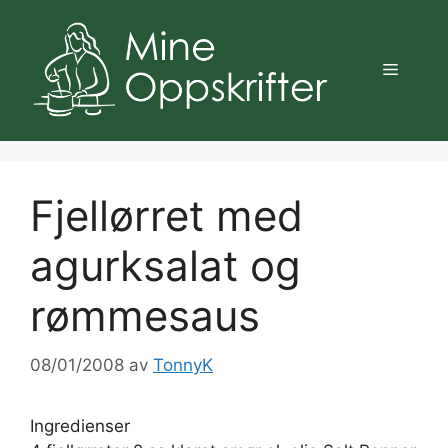
Hopp
til
innhold
Meny
Fjellørret med
agurksalat og
rømmesaus
08/01/2008
av
TonnyK
Ingredienser