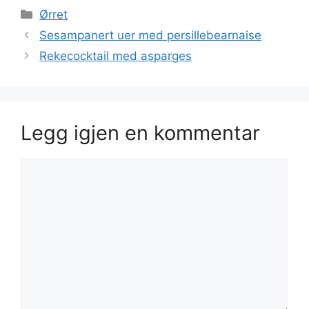
Kategorier
Ørret
Sesampanert uer med persillebearnaise
Rekecocktail med asparges
Legg igjen en kommentar
Kommentar