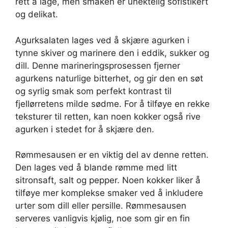
rett å lage, men smaken er unektelig sofistikert
og delikat.
Agurksalaten lages ved å skjære agurken i
tynne skiver og marinere den i eddik, sukker og
dill. Denne marineringsprosessen fjerner
agurkens naturlige bitterhet, og gir den en søt
og syrlig smak som perfekt kontrast til
fjellørretens milde sødme. For å tilføye en rekke
teksturer til retten, kan noen kokker også rive
agurken i stedet for å skjære den.
Rømmesausen er en viktig del av denne retten.
Den lages ved å blande rømme med litt
sitronsaft, salt og pepper. Noen kokker liker å
tilføye mer komplekse smaker ved å inkludere
urter som dill eller persille. Rømmesausen
serveres vanligvis kjølig, noe som gir en fin