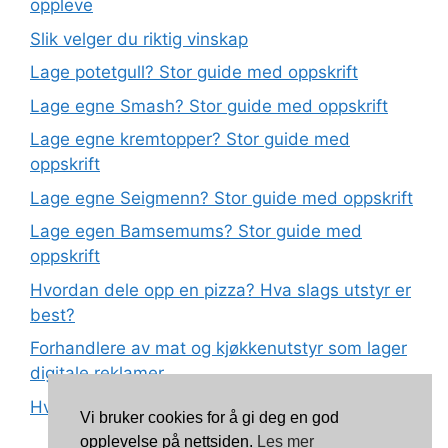
oppleve
Slik velger du riktig vinskap
Lage potetgull? Stor guide med oppskrift
Lage egne Smash? Stor guide med oppskrift
Lage egne kremtopper? Stor guide med
oppskrift
Lage egne Seigmenn? Stor guide med oppskrift
Lage egen Bamsemums? Stor guide med
oppskrift
Hvordan dele opp en pizza? Hva slags utstyr er
best?
Forhandlere av mat og kjøkkenutstyr som lager
digitale reklamer
Hva betyr det at plast har matkvalitet?
Vi bruker cookies for å gi deg en god
opplevelse på nettsiden.
Les mer