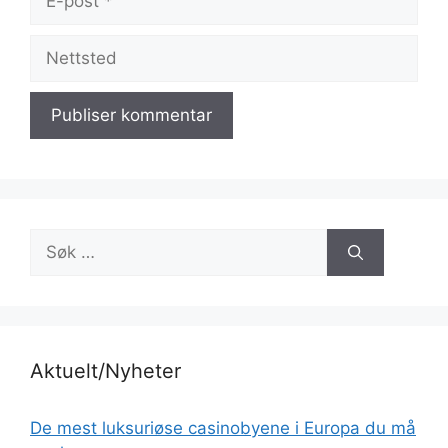
post
Nettsted
Søk
etter:
Aktuelt/Nyheter
De mest luksuriøse casinobyene i Europa du må