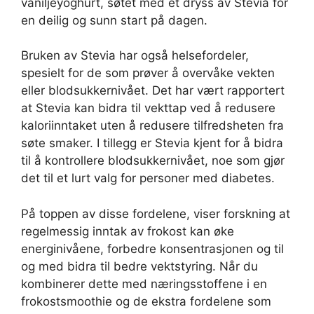
vaniljeyoghurt, søtet med et dryss av Stevia for
en deilig og sunn start på dagen.
Bruken av Stevia har også helsefordeler,
spesielt for de som prøver å overvåke vekten
eller blodsukkernivået. Det har vært rapportert
at Stevia kan bidra til vekttap ved å redusere
kaloriinntaket uten å redusere tilfredsheten fra
søte smaker. I tillegg er Stevia kjent for å bidra
til å kontrollere blodsukkernivået, noe som gjør
det til et lurt valg for personer med diabetes.
På toppen av disse fordelene, viser forskning at
regelmessig inntak av frokost kan øke
energinivåene, forbedre konsentrasjonen og til
og med bidra til bedre vektstyring. Når du
kombinerer dette med næringsstoffene i en
frokostsmoothie og de ekstra fordelene som