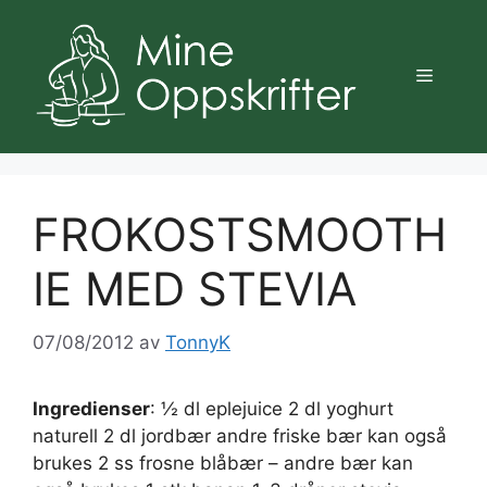
Hopp
til
innhold
Meny
FROKOSTSMOOTH
IE MED STEVIA
07/08/2012
av
TonnyK
Ingredienser
: ½ dl eplejuice 2 dl yoghurt
naturell 2 dl jordbær andre friske bær kan også
brukes 2 ss frosne blåbær – andre bær kan