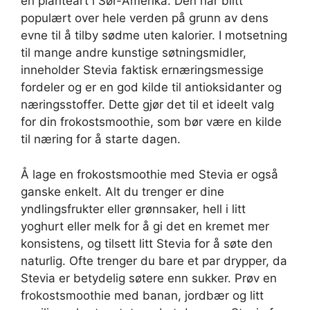
en planteart i Sør-Amerika. Den har blitt
populært over hele verden på grunn av dens
evne til å tilby sødme uten kalorier. I motsetning
til mange andre kunstige søtningsmidler,
inneholder Stevia faktisk ernæringsmessige
fordeler og er en god kilde til antioksidanter og
næringsstoffer. Dette gjør det til et ideelt valg
for din frokostsmoothie, som bør være en kilde
til næring for å starte dagen.
Å lage en frokostsmoothie med Stevia er også
ganske enkelt. Alt du trenger er dine
yndlingsfrukter eller grønnsaker, hell i litt
yoghurt eller melk for å gi det en kremet mer
konsistens, og tilsett litt Stevia for å søte den
naturlig. Ofte trenger du bare et par drypper, da
Stevia er betydelig søtere enn sukker. Prøv en
frokostsmoothie med banan, jordbær og litt