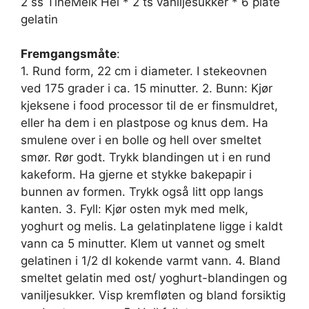
2 ss TineMelk Hel * 2 ts vaniljesukker * 6 plate
gelatin
Fremgangsmåte
:
1. Rund form, 22 cm i diameter. I stekeovnen
ved 175 grader i ca. 15 minutter. 2. Bunn: Kjør
kjeksene i food processor til de er finsmuldret,
eller ha dem i en plastpose og knus dem. Ha
smulene over i en bolle og hell over smeltet
smør. Rør godt. Trykk blandingen ut i en rund
kakeform. Ha gjerne et stykke bakepapir i
bunnen av formen. Trykk også litt opp langs
kanten. 3. Fyll: Kjør osten myk med melk,
yoghurt og melis. La gelatinplatene ligge i kaldt
vann ca 5 minutter. Klem ut vannet og smelt
gelatinen i 1/2 dl kokende varmt vann. 4. Bland
smeltet gelatin med ost/ yoghurt-blandingen og
vaniljesukker. Visp kremfløten og bland forsiktig