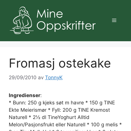
Hopp
til
innhold
Meny
Fromasj ostekake
29/09/2010
av
TonnyK
Ingredienser
:
* Bunn: 250 g kjeks søt m havre * 150 g TINE
Ekte Meierismør * Fyll: 200 g TINE Kremost
Naturell * 2½ dl TineYoghurt Alltid
Melon/Pasjonsfrukt eller Naturell * 100 g melis *