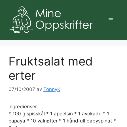
Hopp
til
innhold
Meny
Fruktsalat med
erter
07/10/2007
av
TonnyK
Ingredienser
* 100 g spisskål * 1 appelsin * 1 avokado * 1
papaya * 10 valnøtter * 1 håndfull babyspinat *