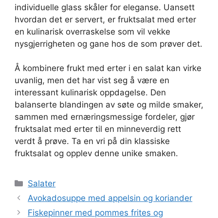
individuelle glass skåler for eleganse. Uansett
hvordan det er servert, er fruktsalat med erter
en kulinarisk overraskelse som vil vekke
nysgjerrigheten og gane hos de som prøver det.
Å kombinere frukt med erter i en salat kan virke
uvanlig, men det har vist seg å være en
interessant kulinarisk oppdagelse. Den
balanserte blandingen av søte og milde smaker,
sammen med ernæringsmessige fordeler, gjør
fruktsalat med erter til en minneverdig rett
verdt å prøve. Ta en vri på din klassiske
fruktsalat og opplev denne unike smaken.
Kategorier
Salater
Avokadosuppe med appelsin og koriander
Fiskepinner med pommes frites og