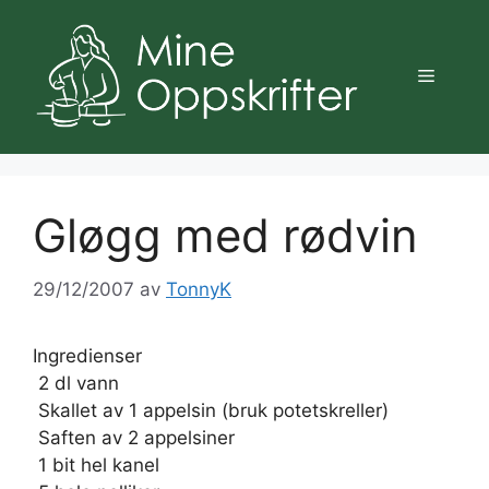
Hopp
til
innhold
Meny
Gløgg med rødvin
29/12/2007
av
TonnyK
Ingredienser
 2 dl vann
 Skallet av 1 appelsin (bruk potetskreller)
 Saften av 2 appelsiner
 1 bit hel kanel