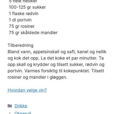
 5 hele nelliker
 100-125 gr sukker
 1 flaske rødvin
 1 dl portvin
 75 gr rosiner
 75 gr skåldede mandler
Tilberedning
Bland vann, appelsinskall og saft, kanel og nellik
og kok det opp. La det koke et par minutter. Ta
opp skall og krydder og tilsett sukker, rødvin og
portvin. Varmes forsiktig til kokepunktet. Tilsett
rosiner og mandler i gløggen.
Hvordan velge vin?
Kategorier
Drikke
Okserull