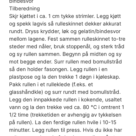
bindesvor
Tilberedning
Skjr kjøttet i ca. 1 cm tykke strimler. Legg kjøtt
og spekk lagvis så rulleskinnet dekker akkurat
rundt. Dryss krydder, løk og gelatin/bindesvor
mellom lagene. Fest sammen rulleskinnet to-tre
steder med nåler, bruk stoppenål, og sterk tråd
og sy rullen sammen. Begynn på midten og sy
mot begge ender. Surr rullen med bomullstråd
så den holder fasongen. Legg rullen i en
plastpose og la den trekke 1 døgn i kjøleskap.
Pakk rullen i et rulleklede (f.eks. et
glasshåndkle) og surr rundt med bomullstråd.
Legg den innpakkede rullen i kokende, usaltet
vann og la den trekke ved ca. 80 °C i omtrent 1
1/2 time (trekketiden er avhengig av tykkelsen
på rullen). La den ferdige rullen hvile i 10-15
minutter. Legg rullen til press. Hvis du ikke har