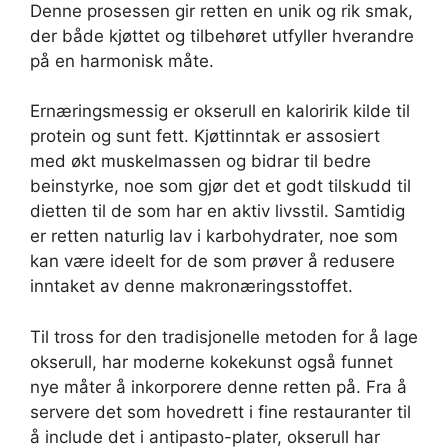
Denne prosessen gir retten en unik og rik smak,
der både kjøttet og tilbehøret utfyller hverandre
på en harmonisk måte.
Ernæringsmessig er okserull en kaloririk kilde til
protein og sunt fett. Kjøttinntak er assosiert
med økt muskelmassen og bidrar til bedre
beinstyrke, noe som gjør det et godt tilskudd til
dietten til de som har en aktiv livsstil. Samtidig
er retten naturlig lav i karbohydrater, noe som
kan være ideelt for de som prøver å redusere
inntaket av denne makronæringsstoffet.
Til tross for den tradisjonelle metoden for å lage
okserull, har moderne kokekunst også funnet
nye måter å inkorporere denne retten på. Fra å
servere det som hovedrett i fine restauranter til
å include det i antipasto-plater, okserull har