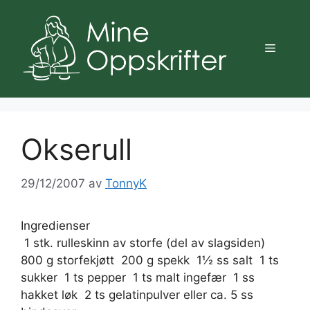
Hopp
til
innhold
Meny
Okserull
29/12/2007
av
TonnyK
Ingredienser
 1 stk. rulleskinn av storfe (del av slagsiden) 
800 g storfekjøtt  200 g spekk  1½ ss salt  1 ts
sukker  1 ts pepper  1 ts malt ingefær  1 ss
hakket løk  2 ts gelatinpulver eller ca. 5 ss