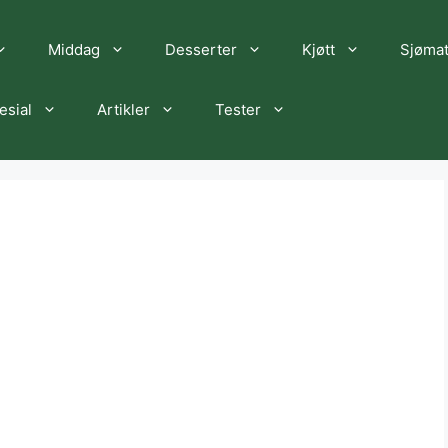
Middag
Desserter
Kjøtt
Sjøma
esial
Artikler
Tester