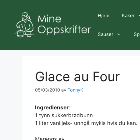
Hopp
til
Hjem
Kaker
innhold
Sauser
Sp
Glace au Four
05/03/2010
av
TonnyK
Ingredienser
:
1 tynn sukkerbrødbunn
1 liter vaniljeis- unngå mykis hvis du kan.
Marengs av