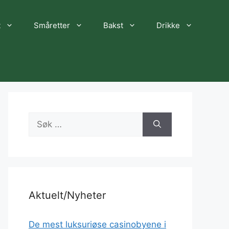
t
Småretter
Bakst
Drikke
Søk
etter:
Aktuelt/Nyheter
De mest luksuriøse casinobyene i