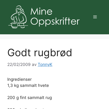
Hopp
til
innhold
Meny
Godt rugbrød
22/02/2009
av
TonnyK
Ingredienser
1,3 kg sammalt hvete
200 g fint sammalt rug