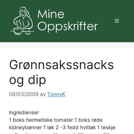
Hopp
til
innhold
Meny
Grønnsakssnacks
og dip
09/03/2009
av
TonnyK
Ingredienser
1 boks hermetiske tomater 1 boks røde
kidneybønner 1 løk 2 -3 fedd hvitløk 1 teskje