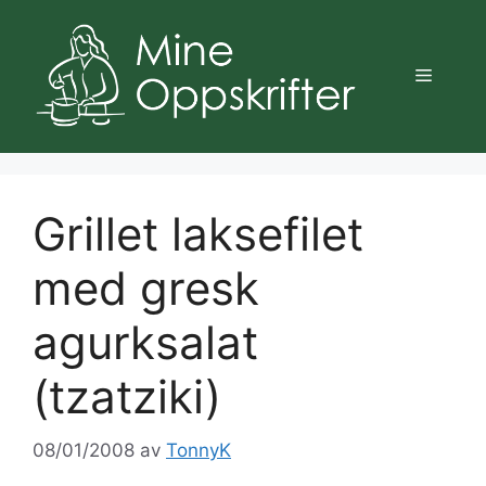
Hopp
til
innhold
Meny
Grillet laksefilet
med gresk
agurksalat
(tzatziki)
08/01/2008
av
TonnyK