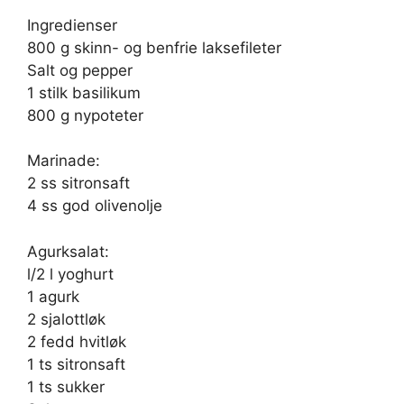
Ingredienser
800 g skinn- og benfrie laksefileter
Salt og pepper
1 stilk basilikum
800 g nypoteter
Marinade:
2 ss sitronsaft
4 ss god olivenolje
Agurksalat:
l/2 l yoghurt
1 agurk
2 sjalottløk
2 fedd hvitløk
1 ts sitronsaft
1 ts sukker