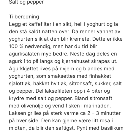
Salt og pepper
Tilberedning
Legg et kaffefilter i en sikt, hell i yoghurt og la
den stå kaldt natten over. Da renner vannet av
yoghurten slik at den blir kremete. Dette er ikke
100 % nødvendig, men har du tid blir
agurksalaten mye bedre. Neste dag deles en
agurk i to på langs og kjernehuset skrapes ut.
Agurkkjøttet rives på rivjern og blandes med
yoghurten, som smaksettes med finhakket
sjalottløk, hakket hvitløk, sitronsaft, sukker, salt
og pepper. Del laksefileten opp i 4 biter og
krydre med salt og pepper. Bland sitronsaft
med olivenolje og vend fisken i marinaden.
Laksen grilles på sterk varme ca 2 – 3 minutter
på hver side. Den kan gjerne være litt rosa i
midten, da blir den saftigst. Pynt med basilikum