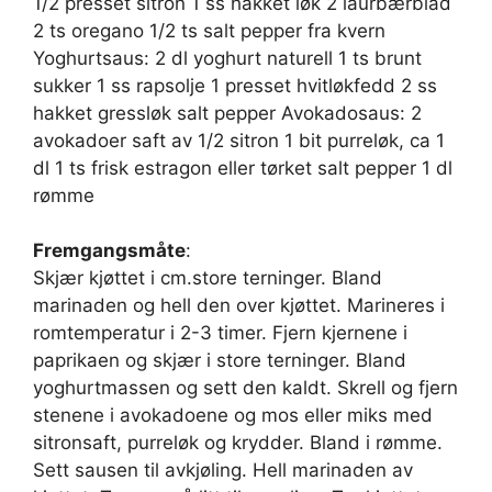
1/2 presset sitron 1 ss hakket løk 2 laurbærblad
2 ts oregano 1/2 ts salt pepper fra kvern
Yoghurtsaus: 2 dl yoghurt naturell 1 ts brunt
sukker 1 ss rapsolje 1 presset hvitløkfedd 2 ss
hakket gressløk salt pepper Avokadosaus: 2
avokadoer saft av 1/2 sitron 1 bit purreløk, ca 1
dl 1 ts frisk estragon eller tørket salt pepper 1 dl
rømme
Fremgangsmåte
:
Skjær kjøttet i cm.store terninger. Bland
marinaden og hell den over kjøttet. Marineres i
romtemperatur i 2-3 timer. Fjern kjernene i
paprikaen og skjær i store terninger. Bland
yoghurtmassen og sett den kaldt. Skrell og fjern
stenene i avokadoene og mos eller miks med
sitronsaft, purreløk og krydder. Bland i rømme.
Sett sausen til avkjøling. Hell marinaden av