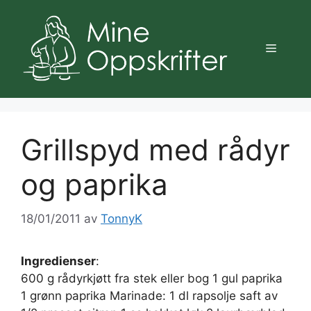
Hopp
til
innhold
Meny
Grillspyd med rådyr
og paprika
18/01/2011
av
TonnyK
Ingredienser
:
600 g rådyrkjøtt fra stek eller bog 1 gul paprika
1 grønn paprika Marinade: 1 dl rapsolje saft av