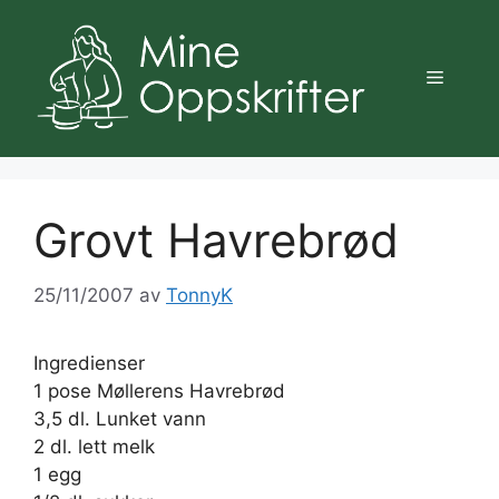
Hopp
til
innhold
Meny
Grovt Havrebrød
25/11/2007
av
TonnyK
Ingredienser
1 pose Møllerens Havrebrød
3,5 dl. Lunket vann
2 dl. lett melk
1 egg