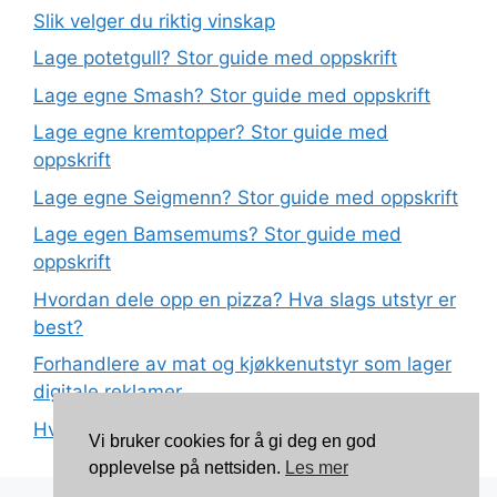
Slik velger du riktig vinskap
Lage potetgull? Stor guide med oppskrift
Lage egne Smash? Stor guide med oppskrift
Lage egne kremtopper? Stor guide med
oppskrift
Lage egne Seigmenn? Stor guide med oppskrift
Lage egen Bamsemums? Stor guide med
oppskrift
Hvordan dele opp en pizza? Hva slags utstyr er
best?
Forhandlere av mat og kjøkkenutstyr som lager
digitale reklamer
Hva betyr det at plast har matkvalitet?
Vi bruker cookies for å gi deg en god
opplevelse på nettsiden.
Les mer