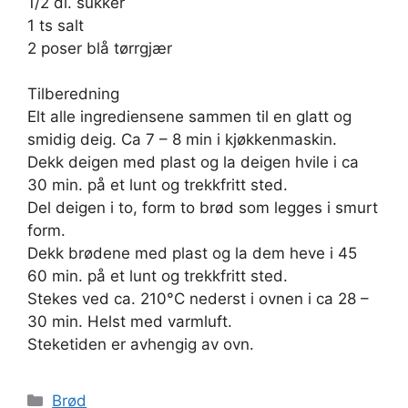
1/2 dl. sukker
1 ts salt
2 poser blå tørrgjær
Tilberedning
Elt alle ingrediensene sammen til en glatt og
smidig deig. Ca 7 – 8 min i kjøkkenmaskin.
Dekk deigen med plast og la deigen hvile i ca
30 min. på et lunt og trekkfritt sted.
Del deigen i to, form to brød som legges i smurt
form.
Dekk brødene med plast og la dem heve i 45 
60 min. på et lunt og trekkfritt sted.
Stekes ved ca. 210°C nederst i ovnen i ca 28 –
30 min. Helst med varmluft.
Steketiden er avhengig av ovn.
Kategorier
Brød