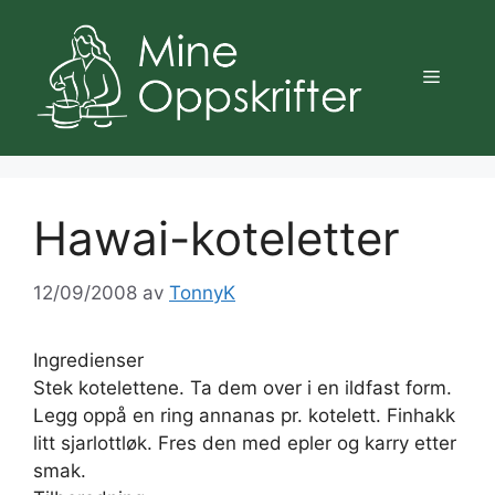
Hopp
til
innhold
Meny
Hawai-koteletter
12/09/2008
av
TonnyK
Ingredienser
Stek kotelettene. Ta dem over i en ildfast form.
Legg oppå en ring annanas pr. kotelett. Finhakk
litt sjarlottløk. Fres den med epler og karry etter
smak.