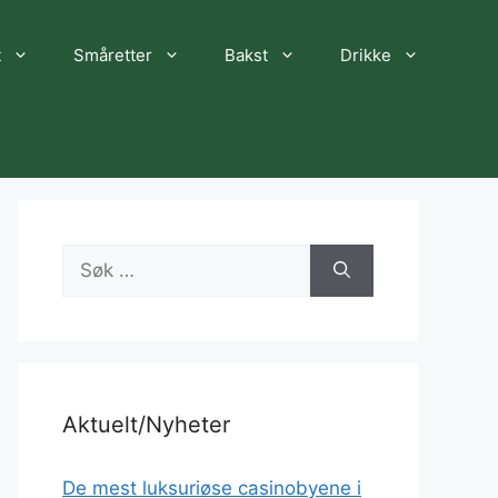
t
Småretter
Bakst
Drikke
Søk
etter:
Aktuelt/Nyheter
De mest luksuriøse casinobyene i