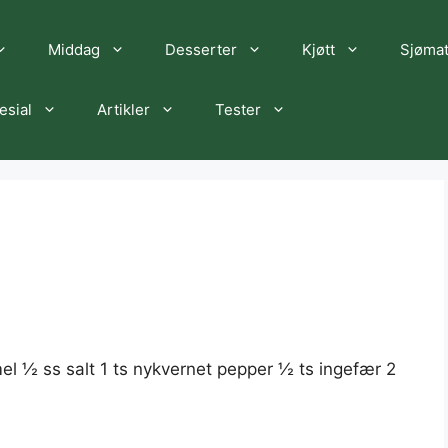
Middag
Desserter
Kjøtt
Sjøma
esial
Artikler
Tester
mel ½ ss salt 1 ts nykvernet pepper ½ ts ingefær 2