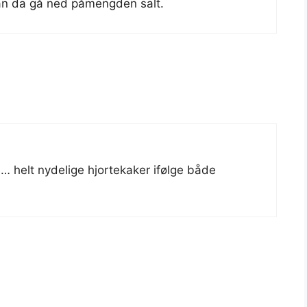
kan da gå ned påmengden salt.
d… helt nydelige hjortekaker ifølge både