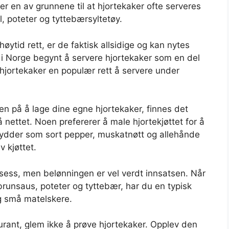
er en av grunnene til at hjortekaker ofte serveres
, poteter og tyttebærsyltetøy.
ytid rett, er de faktisk allsidige og kan nytes
 i Norge begynt å servere hjortekaker som en del
 hjortekaker en populær rett å servere under
en på å lage dine egne hjortekaker, finnes det
å nettet. Noen prefererer å male hjortekjøttet for å
rydder som sort pepper, muskatnøtt og allehånde
v kjøttet.
osess, men belønningen er vel verdt innsatsen. Når
runsaus, poteter og tyttebær, har du en typisk
g små matelskere.
rant, glem ikke å prøve hjortekaker. Opplev den