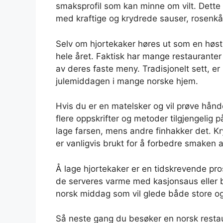
smaksprofil som kan minne om vilt. Dette 
med kraftige og krydrede sauser, rosenkål
Selv om hjortekaker høres ut som en høsthø
hele året. Faktisk har mange restauranter
av deres faste meny. Tradisjonelt sett, er
julemiddagen i mange norske hjem.
Hvis du er en matelsker og vil prøve hånd
flere oppskrifter og metoder tilgjengelig p
lage farsen, mens andre finhakker det. K
er vanligvis brukt for å forbedre smaken a
Å lage hjortekaker er en tidskrevende pr
de serveres varme med kasjonsaus eller b
norsk middag som vil glede både store o
Så neste gang du besøker en norsk restau