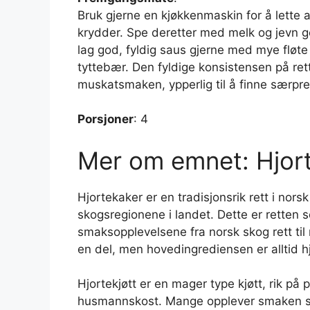
Bruk gjerne en kjøkkenmaskin for å lette a
krydder. Spe deretter med melk og jevn g
lag god, fyldig saus gjerne med mye fløte
tyttebær. Den fyldige konsistensen på re
muskatsmaken, ypperlig til å finne særpreg
Porsjoner
: 4
Mer om emnet: Hjor
Hjortekaker er en tradisjonsrik rett i norsk
skogsregionene i landet. Dette er retten s
smaksopplevelsene fra norsk skog rett ti
en del, men hovedingrediensen er alltid hj
Hjortekjøtt er en mager type kjøtt, rik på 
husmannskost. Mange opplever smaken som 