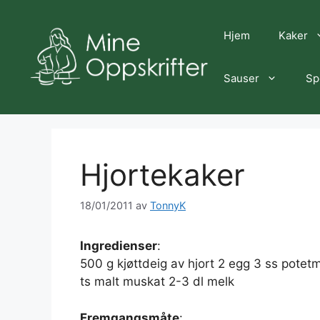
Hopp
til
Hjem
Kaker
innhold
Sauser
Sp
Hjortekaker
18/01/2011
av
TonnyK
Ingredienser
:
500 g kjøttdeig av hjort 2 egg 3 ss potet
ts malt muskat 2-3 dl melk
Fremgangsmåte
: