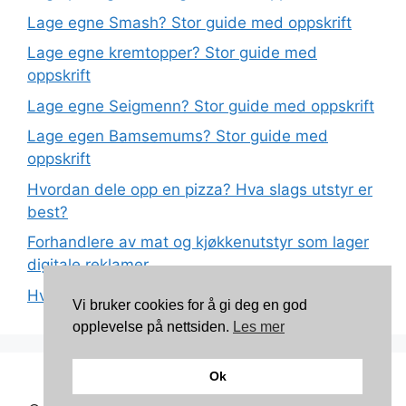
Lage egne Smash? Stor guide med oppskrift
Lage egne kremtopper? Stor guide med
oppskrift
Lage egne Seigmenn? Stor guide med oppskrift
Lage egen Bamsemums? Stor guide med
oppskrift
Hvordan dele opp en pizza? Hva slags utstyr er
best?
Forhandlere av mat og kjøkkenutstyr som lager
digitale reklamer
Hva betyr det at plast har matkvalitet?
Vi bruker cookies for å gi deg en god
opplevelse på nettsiden.
Les mer
Ok
Kontakt: torunnbeategjerven@gmail.com