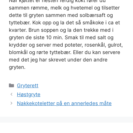
Når kjøttet er nesten ferdig kokt rører du
sammen rømme, melk og hvetemel og tilsetter
dette til gryten sammen med solbærsaft og
tyttebær. Kok opp og la det så småkoke i ca et
kvarter. Brun soppen og la den trekke med i
gryten de siste 10 min. Smak til med salt og
krydder og server med poteter, rosenkål, gulrot,
blomkål og rørte tyttebær. Eller du kan servere
med det jeg har skrevet under den andre
gryten.
Kategorier
Gryterett
Høstgryte
Nakkekoteletter på en annerledes måte