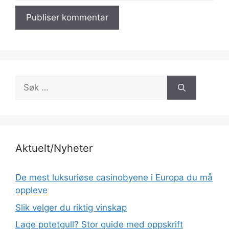
Søk
etter:
Aktuelt/Nyheter
De mest luksuriøse casinobyene i Europa du må
oppleve
Slik velger du riktig vinskap
Lage potetgull? Stor guide med oppskrift