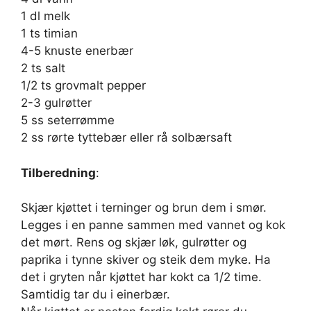
1 dl melk
1 ts timian
4-5 knuste enerbær
2 ts salt
1/2 ts grovmalt pepper
2-3 gulrøtter
5 ss seterrømme
2 ss rørte tyttebær eller rå solbærsaft
Tilberedning
:
Skjær kjøttet i terninger og brun dem i smør.
Legges i en panne sammen med vannet og kok
det mørt. Rens og skjær løk, gulrøtter og
paprika i tynne skiver og steik dem myke. Ha
det i gryten når kjøttet har kokt ca 1/2 time.
Samtidig tar du i einerbær.