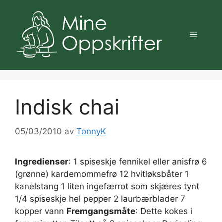
Hopp
til
innhold
Meny
Indisk chai
05/03/2010
av
TonnyK
Ingredienser
: 1 spiseskje fennikel eller anisfrø 6
(grønne) kardemommefrø 12 hvitløksbåter 1
kanelstang 1 liten ingefærrot som skjæres tynt
1/4 spiseskje hel pepper 2 laurbærblader 7
kopper vann
Fremgangsmåte
: Dette kokes i