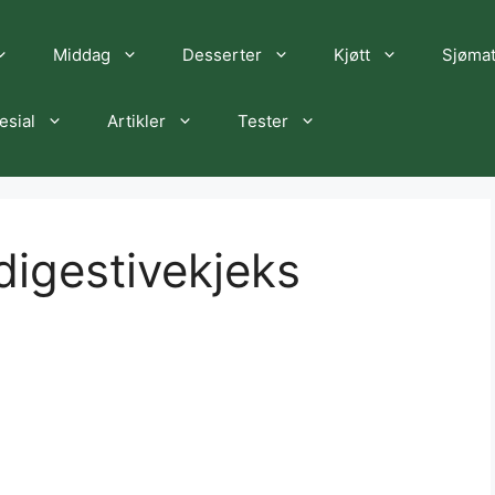
Middag
Desserter
Kjøtt
Sjøma
esial
Artikler
Tester
digestivekjeks