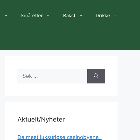
t
Småretter
Bakst
Drikke
Søk
etter:
Aktuelt/Nyheter
De mest luksuriøse casinobyene i