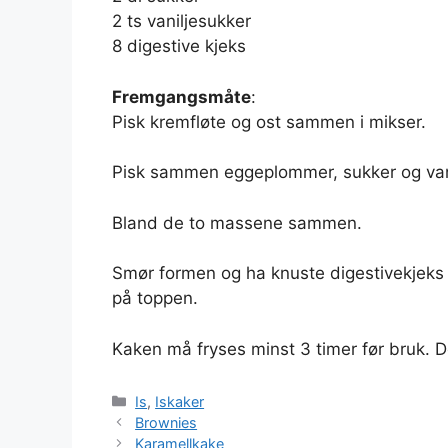
2 ts vaniljesukker
8 digestive kjeks
Fremgangsmåte
:
Pisk kremfløte og ost sammen i mikser.
Pisk sammen eggeplommer, sukker og vani
Bland de to massene sammen.
Smør formen og ha knuste digestivekjeks i 
på toppen.
Kaken må fryses minst 3 timer før bruk. D
Kategorier
Is
,
Iskaker
Brownies
Karamellkake