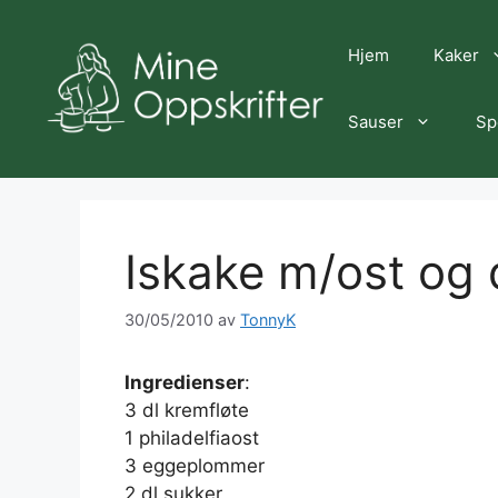
Hopp
til
Hjem
Kaker
innhold
Sauser
Sp
Iskake m/ost og 
30/05/2010
av
TonnyK
Ingredienser
:
3 dl kremfløte
1 philadelfiaost
3 eggeplommer
2 dl sukker