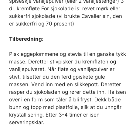
spiseskje vaniljepulver (eller 2 vaniljestenger) 3
dl. kremfløte For sjokolade is: revet mørk eller
sukkerfri sjokolade (vi brukte Cavalier sin, den
er sukkerfri og 70 prosent)
Tilberedning
:
Pisk eggeplommene og stevia til en ganske tykk
masse. Deretter stivpisker du kremfløten og
vaniljepulveret. Når fløte og vaniljepulver er
stivt, tilsetter du den ferdigpiskete gule
massen. Vend inn med en slikkepott. Deretter
rasper du sjokoladen og rører dette inn. Ha isen
over i en form som tåler å bli fryst. Dekk både
bunn og topp med plastfolie, slik at du unngår
krystallisering. Etter 3-4 timer er isen
serveringsklar.