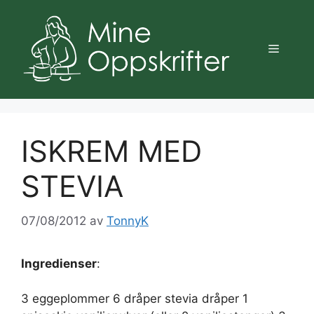
Hopp
til
innhold
Meny
ISKREM MED
STEVIA
07/08/2012
av
TonnyK
Ingredienser
:
3 eggeplommer 6 dråper stevia dråper 1