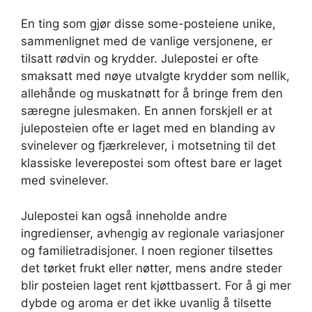
En ting som gjør disse some-posteiene unike,
sammenlignet med de vanlige versjonene, er
tilsatt rødvin og krydder. Julepostei er ofte
smaksatt med nøye utvalgte krydder som nellik,
allehånde og muskatnøtt for å bringe frem den
særegne julesmaken. En annen forskjell er at
juleposteien ofte er laget med en blanding av
svinelever og fjærkrelever, i motsetning til det
klassiske leverepostei som oftest bare er laget
med svinelever.
Julepostei kan også inneholde andre
ingredienser, avhengig av regionale variasjoner
og familietradisjoner. I noen regioner tilsettes
det tørket frukt eller nøtter, mens andre steder
blir posteien laget rent kjøttbassert. For å gi mer
dybde og aroma er det ikke uvanlig å tilsette