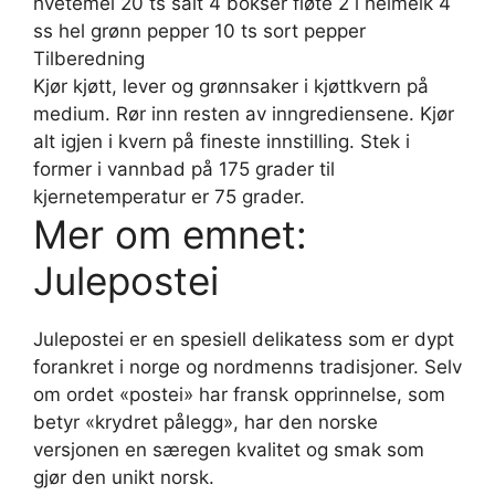
hvetemel 20 ts salt 4 bokser fløte 2 l helmelk 4
ss hel grønn pepper 10 ts sort pepper
Tilberedning
Kjør kjøtt, lever og grønnsaker i kjøttkvern på
medium. Rør inn resten av inngrediensene. Kjør
alt igjen i kvern på fineste innstilling. Stek i
former i vannbad på 175 grader til
kjernetemperatur er 75 grader.
Mer om emnet:
Julepostei
Julepostei er en spesiell delikatess som er dypt
forankret i norge og nordmenns tradisjoner. Selv
om ordet «postei» har fransk opprinnelse, som
betyr «krydret pålegg», har den norske
versjonen en særegen kvalitet og smak som
gjør den unikt norsk.