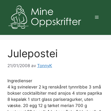
Hopp
til
innhold
Meny
Julepostei
21/01/2008
av
TonnyK
Ingredienser
4 kg svinelever 2 kg renskåret tynnribbe 3 små
bokser cocktailbiter med ansjos 4 store paprika
8 kepaløk 1 stort glass pariseragurker, uten
væske. 20 egg 12 g tørket merian 700 g