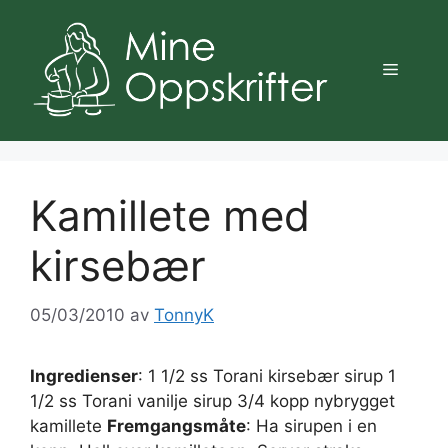
Hopp
til
innhold
Meny
Kamillete med
kirsebær
05/03/2010
av
TonnyK
Ingredienser
: 1 1/2 ss Torani kirsebær sirup 1
1/2 ss Torani vanilje sirup 3/4 kopp nybrygget
kamillete
Fremgangsmåte
: Ha sirupen i en