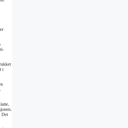
er
n
ri-
trukket
 i
en
.
latte,
sjonen.
. Det