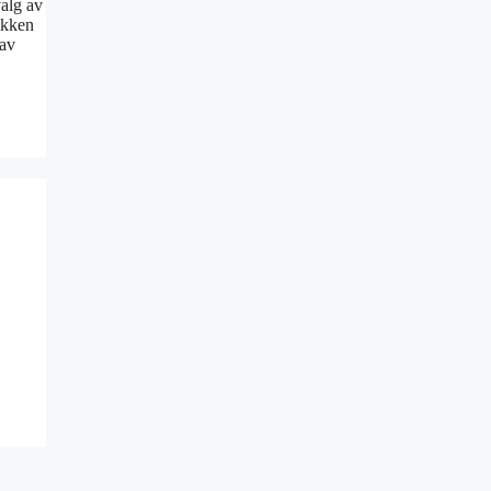
valg av
ikken
 av