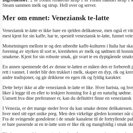
Steam sammen melk og sirup. Hell over og server.
Mer om emnet: Veneziansk te-latte
Veneziansk te-latte er ikke bare en sjelden delikatesse, men også et vi
mest kjent for sin kaffe, har te, spesielt veneziansk te-latte, funnet ve
Motsetningen mellom te og den utbredte kaffe-kulturen i Italia har ska
forening av styrken til sort te, kremheten av melk og sødmen til honnin
smakene. Kjent for sin robuste smak, gir svart te en dyptgående smaks
En annen spennende del av denne te-latten er måten den er forberedt på.
rett i vannet. I stedet blir den trukket i melk, skaper en dyp, rik og k
andre tradisjoner, og gir drikkene en egen rik og fyldig karakter.
Dette betyr ikke at alle veneziansk te-latte er like. Hver barista, og h
liker å legge til en eller to teskjeer honning for å gi en naturlig sødm
Uansett hva dine preferanser er, kan du definitivt finne en veneziansk 
I Venezia, er det mange steder hvor du kan smake denne delikatessen. N
hver med sitt eget unike preg. Men den virkelige gleden kommer når du
Fra de svingende gondolene i de smale kanalene til de fortryllende pa
er bare passende at en te-latte som er like rik og mangfoldig i smak sk