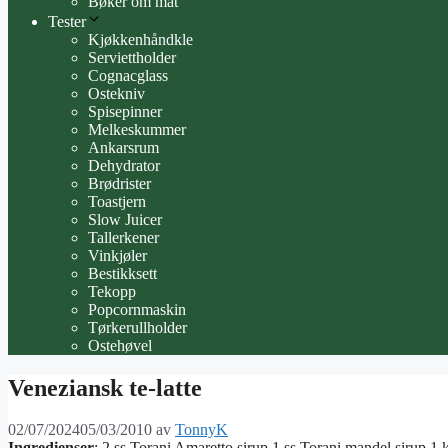
Bøker om mat
Tester
Kjøkkenhåndkle
Serviettholder
Cognacglass
Ostekniv
Spisepinner
Melkeskummer
Ankarsrum
Dehydrator
Brødrister
Toastjern
Slow Juicer
Tallerkener
Vinkjøler
Bestikksett
Tekopp
Popcornmaskin
Tørkerullholder
Ostehøvel
Veneziansk te-latte
02/07/2024
05/03/2010
av
TonnyK
Ingredienser
: 2 ss Torani Amaretto sirup 1 ss Torani mandel sirup 1