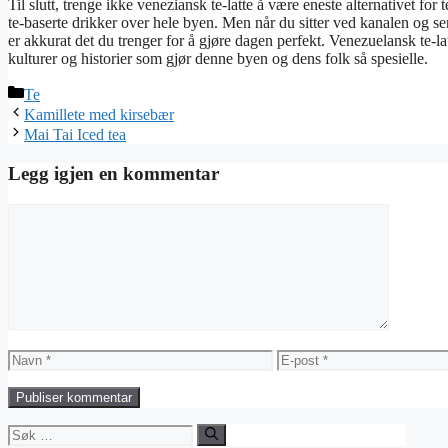
Til slutt, trenge ikke veneziansk te-latte å være eneste alternativet for t
te-baserte drikker over hele byen. Men når du sitter ved kanalen og s
er akkurat det du trenger for å gjøre dagen perfekt. Venezuelansk te-
kulturer og historier som gjør denne byen og dens folk så spesielle.
Kategorier
Te
Kamillete med kirsebær
Mai Tai Iced tea
Legg igjen en kommentar
Kommentar
Navn
E-
post
Søk