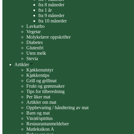
fra 8 måneder
fra 1 år
fra 9 måneder
fra 10 måneder
Lavkarbo
Vegetar
Molykelære oppskrifter
Diabetes
Glutenfri
Uten melk
Stevia
Artikler
Kjøkkenutstyr
Kjøkkentips
Grill og grillmat
Frukt og grønnsaker
Tips for tilberedning
Per liker mat
Artikler om mat
Oppbevaring / håndtering av mat
Barn og mat
Vin/øl/spiritus
Restaurantanmeldelser
Matleksikon A