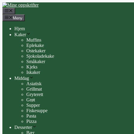
Hopp
til
Meny
innhold
Meny
Hjem
Kaker
Muffins
Eplekake
Ostekaker
Sjokoladekake
Småkaker
Kjeks
Iskaker
Middag
Asiatisk
Grillmat
Gryterett
Grøt
Supper
Fiskesuppe
Pasta
Pizza
Desserter
Bær