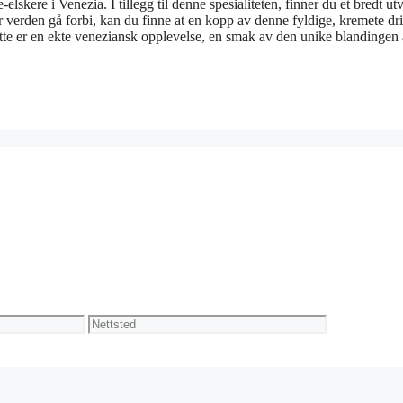
e-elskere i Venezia. I tillegg til denne spesialiteten, finner du et bredt ut
er verden gå forbi, kan du finne at en kopp av denne fyldige, kremete dr
latte er en ekte veneziansk opplevelse, en smak av den unike blandingen
Nettsted