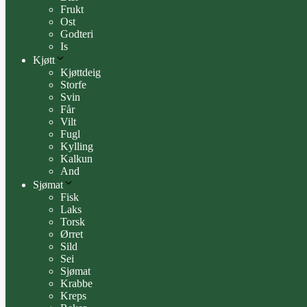
Frukt
Ost
Godteri
Is
Kjøtt
Kjøttdeig
Storfe
Svin
Får
Vilt
Fugl
Kylling
Kalkun
And
Sjømat
Fisk
Laks
Torsk
Ørret
Sild
Sei
Sjømat
Krabbe
Kreps