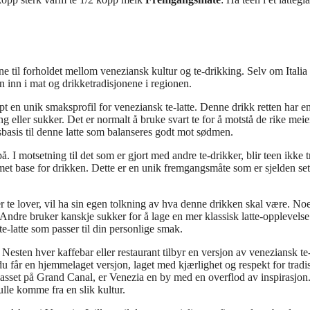
tne til forholdet mellom veneziansk kultur og te-drikking. Selv om Italia 
ien inn i mat og drikketradisjonene i regionen.
pt en unik smaksprofil for veneziansk te-latte. Denne drikk retten har e
g eller sukker. Det er normalt å bruke svart te for å motstå de rike meie
basis til denne latte som balanseres godt mot sødmen.
 I motsetning til det som er gjort med andre te-drikker, blir teen ikke 
remet base for drikken. Dette er en unik fremgangsmåte som er sjelden sett
ver te lover, vil ha sin egen tolkning av hva denne drikken skal være. No
e. Andre bruker kanskje sukker for å lage en mer klassisk latte-opplevelse
te-latte som passer til din personlige smak.
esten hver kaffebar eller restaurant tilbyr en versjon av veneziansk te-
 får en hjemmelaget versjon, laget med kjærlighet og respekt for tradi
lasset på Grand Canal, er Venezia en by med en overflod av inspirasjon
ulle komme fra en slik kultur.