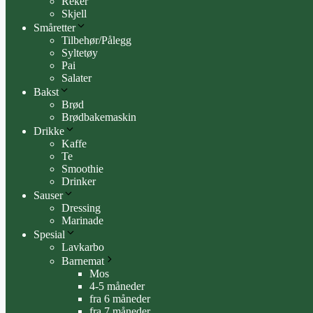
Reker
Skjell
Småretter
Tilbehør/Pålegg
Syltetøy
Pai
Salater
Bakst
Brød
Brødbakemaskin
Drikke
Kaffe
Te
Smoothie
Drinker
Sauser
Dressing
Marinade
Spesial
Lavkarbo
Barnemat
Mos
4-5 måneder
fra 6 måneder
fra 7 måneder