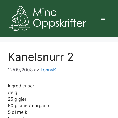
Hopp
til
innhold
Meny
Kanelsnurr 2
12/09/2008
av
TonnyK
Ingredienser
deig:
25 g gjør
50 g smør/margarin
5 dl melk