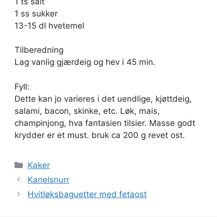
1 ts salt
1 ss sukker
13-15 dl hvetemel
Tilberedning
Lag vanlig gjærdeig og hev i 45 min.
Fyll:
Dette kan jo varieres i det uendlige, kjøttdeig,
salami, bacon, skinke, etc. Løk, mais,
champinjong, hva fantasien tilsier. Masse godt
krydder er et must. bruk ca 200 g revet ost.
Kategorier
Kaker
Kanelsnurr
Hvitløksbaguetter med fetaost