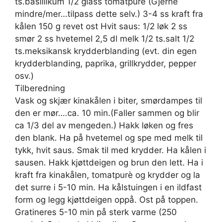
ts.basillikum 1/2 glass tomatpurè (Gjerne
mindre/mer…tilpass dette selv.) 3-4 ss kraft fra
kålen 150 g revet ost Hvit saus: 1/2 løk 2 ss
smør 2 ss hvetemel 2,5 dl melk 1/2 ts.salt 1/2
ts.meksikansk krydderblanding (evt. din egen
krydderblanding, paprika, grillkrydder, pepper
osv.)
Tilberedning
Vask og skjær kinakålen i biter, smørdampes til
den er mør….ca. 10 min.(Faller sammen og blir
ca 1/3 del av mengeden.) Hakk løken og fres
den blank. Ha på hvetemel og spe med melk til
tykk, hvit saus. Smak til med krydder. Ha kålen i
sausen. Hakk kjøttdeigen og brun den lett. Ha i
kraft fra kinakålen, tomatpurè og krydder og la
det surre i 5-10 min. Ha kålstuingen i en ildfast
form og legg kjøttdeigen oppå. Ost på toppen.
Gratineres 5-10 min på sterk varme (250