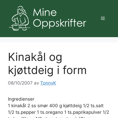
Hopp
til
innhold
Meny
Kinakål og
kjøttdeig i form
08/10/2007
av
TonnyK
Ingredienser
1 kinakål 2 ss smør 400 g kjøttdeig 1/2 ts.salt
1/2 ts.pepper 1 ts.oregano 1 ts.paprikapulver 1/2