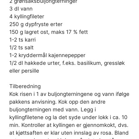
2 grønsaksbuljongterninger
3 dl vann
4 kyllingfileter
250 g dypfryste erter
150 g lagret ost, maks 17 % fett
1-2 ts karri
1/2 ts salt
1-2 kryddermål kajennepepper
1/2 dl hakkede urter, f.eks. basilikum, gressløk
eller persille
Tilberedning
Kok risen i 1 av buljongterningene og vann ifølge
pakkens anvisning. Kok opp den andre
buljongterningen med vann. Legg i
kyllingfiletene og la det syde under lokk i ca. 10
min. Kontroller at kyllingen er gjennomkokt, dvs.
at kjøttsaften er klar uten innslag av rosa. Bland