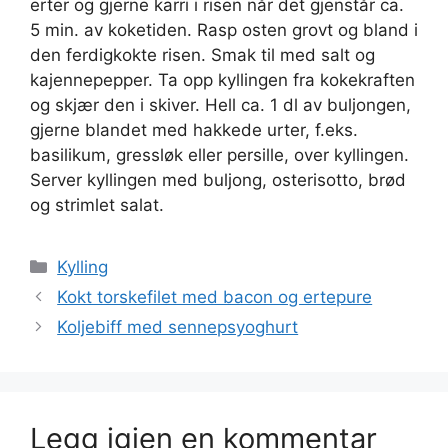
erter og gjerne karri i risen når det gjenstår ca.
5 min. av koketiden. Rasp osten grovt og bland i
den ferdigkokte risen. Smak til med salt og
kajennepepper. Ta opp kyllingen fra kokekraften
og skjær den i skiver. Hell ca. 1 dl av buljongen,
gjerne blandet med hakkede urter, f.eks.
basilikum, gressløk eller persille, over kyllingen.
Server kyllingen med buljong, osterisotto, brød
og strimlet salat.
Kategorier
Kylling
Kokt torskefilet med bacon og ertepure
Koljebiff med sennepsyoghurt
Legg igjen en kommentar