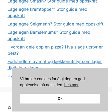
Lage egne Smash? Stor guide med oppskrift
Lage egne kremtopper? Stor guide med
oppskrift
Lage egne Seigmenn? Stor guide med oppskrift
Lage egen Bamsemums? Stor guide med
oppskrift
Hvordan dele opp en pizza? Hva slags utstyr er
best?
Forhandlere av mat og kjøkkenutstyr som lager
digitale reklamer
Hva betyr det at plast har matkvalitet?
Vi bruker cookies for å gi deg en god
opplevelse på nettsiden.
Les mer
Ok
Kontakt: torunnbeategjerven@gmail.com
© 2026 Mine oppskrifter
• Bygget med
GeneratePress