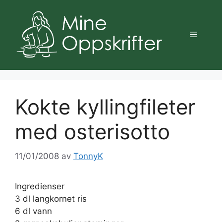
Hopp
til
innhold
Meny
Kokte kyllingfileter
med osterisotto
11/01/2008
av
TonnyK
Ingredienser
3 dl langkornet ris
6 dl vann