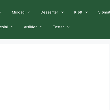
Middag
Desserter
Kjøtt
Sjøma
esial
Artikler
Tester