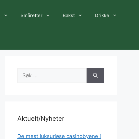
t
Småretter
Bakst
Drikke
Søk
etter:
Aktuelt/Nyheter
De mest luksuriøse casinobyene i