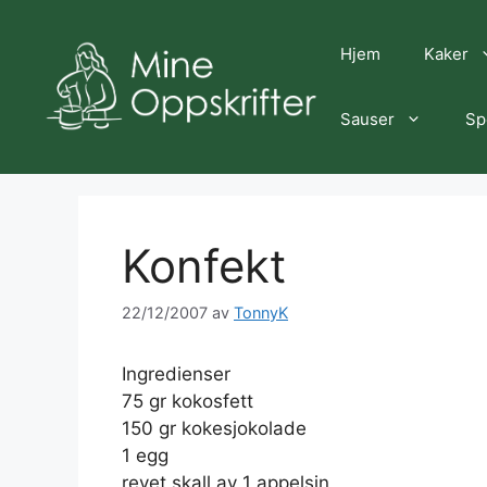
Hopp
til
Hjem
Kaker
innhold
Sauser
Sp
Konfekt
22/12/2007
av
TonnyK
Ingredienser
75 gr kokosfett
150 gr kokesjokolade
1 egg
revet skall av 1 appelsin