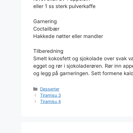
eller 1 ss sterk pulverkaffe
Garnering
Coctailbær
Hakkede nøtter eller mandler
Tilberedning
Smelt kokosfett og sjokolade over svak v
egget og rør i sjokoladerøren. Rør inn appe
og legg på garneringen. Sett formene kaldt
Kategorier
Desserter
Tiramisu 3
Tiramisu 4