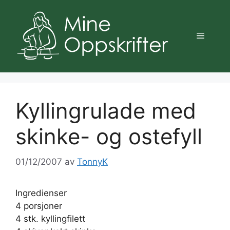
Hopp
til
innhold
Meny
Kyllingrulade med
skinke- og ostefyll
01/12/2007
av
TonnyK
Ingredienser
4 porsjoner
4 stk. kyllingfilett