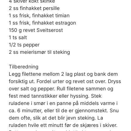
4 skiver kokt skinke
2 ss finhakket persille
1 ss frisk, finhakket timian
1 ss frisk, finhakket estragon
150 g revet Sveitserost
1 ts salt
1/2 ts pepper
2 ss meierismør til steking
Tilberedning
Legg filettene mellom 2 lag plast og bank dem
forsiktig ut. Fordel urter og revet ost over. Dryss
over salt og pepper. Rull filetene sammen og
fest med tannstikker eller hyssing. Stek
ruladene i smør i en panne på middels varme i
ca. 6 minutter, eller til de er gjennomstekt. Snu
dem ofte, slik at det blir jevn steking. La
ruladen hvile ett minutt før de skjæres i skiver.