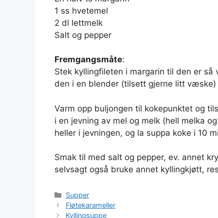
1 ss hvetemel
2 dl lettmelk
Salt og pepper
Fremgangsmåte
:
Stek kyllingfileten i margarin til den er så
den i en blender (tilsett gjerne litt væske)
Varm opp buljongen til kokepunktet og tils
i en jevning av mel og melk (hell melka og
heller i jevningen, og la suppa koke i 10 m
Smak til med salt og pepper, ev. annet kr
selvsagt også bruke annet kyllingkjøtt, res
Kategorier
Supper
Fløtekarameller
Kyllingsuppe