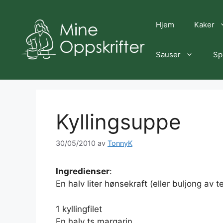
Hopp
til
Hjem
Kaker
innhold
Sauser
Sp
Kyllingsuppe
30/05/2010
av
TonnyK
Ingredienser
:
En halv liter hønsekraft (eller buljong av t
1 kyllingfilet
En halv ts margarin