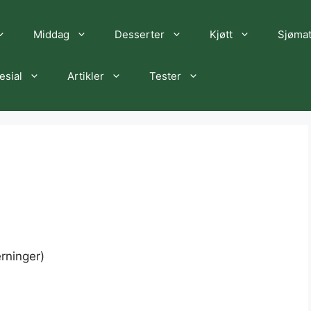
Middag
Desserter
Kjøtt
Sjøma
esial
Artikler
Tester
erninger)