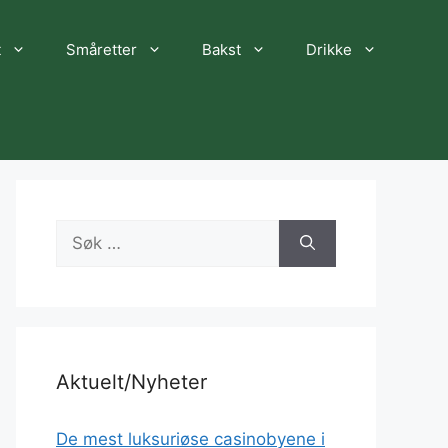
t
Småretter
Bakst
Drikke
Søk
etter:
Aktuelt/Nyheter
De mest luksuriøse casinobyene i